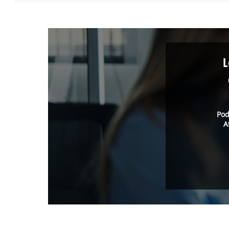
L
Pod
A