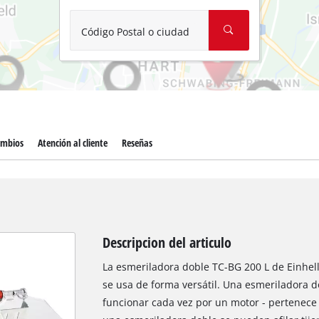
Aspirador de materiales húmedos y
Aspiradoras para cenizas
Código Postal o ciudad
Más herramientas de limpieza
Hidrolavadoras
Compresores para automóvil
ambios
Atención al cliente
Reseñas
Máquinas pulidoras
Arrancadores
Descripcion del articulo
La esmeriladora doble TC-BG 200 L de Einhell
se usa de forma versátil. Una esmeriladora d
funcionar cada vez por un motor - pertenece 