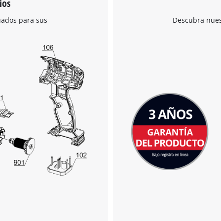
ios
uados para sus
Descubra nuest