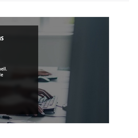
as
a
ell.
de