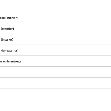
so (interior)
 (exterior)
(interior)
da (exterior)
os en la entrega
¡Necesitamos su consentimiento para
cargar el servicio Google Maps!
This content is not permitted to load due
to trackers that are not disclosed to the