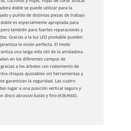
s, cuchillos y hojas, hojas de corte, brocas
ladora doble se puede utilizar para la
jado y pulido de distintas piezas de trabajo
a doble es especialmente apropiada para
, pero también para fuertes reparaciones y
dos. Gracias a la luz LED pivotable pueden
garantiza la visión perfecta. El modo
antiza una larga vida útil de la amoladora.
udan en los diferentes campos de
s gracias a los árboles con rodamiento de
ontra chispas ajustables sin herramientas y
te garantizan la seguridad. Las cuatro
an lugar a una posición vertical segura y
un disco abrasivo basto y fino (K36/K60).