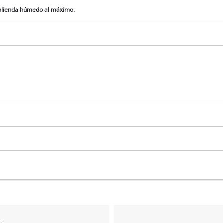
visitor. The website owner needs to setup
molienda húmedo al máximo.
the site with their CMP to add this content
to the list of technologies used.
Powered by
Usercentrics Consent
Management Platform