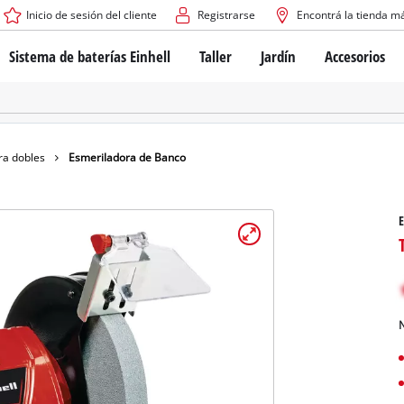
Inicio de sesión del cliente
Registrarse
Encontrá la tienda m
Sistema de baterías Einhell
Taller
Jardín
Accesorios
El sistema de baterías Power X-Change
Atornilladores inalámbricos
Cortadoras de césped a b
Taladros
Cortadoras de césped elé
Taladros de columna
Cortadoras de césped m
Tecnología de baterías
Rotomartillos
Robots cortacésped
ra dobles
Esmeriladora de Banco
Brushless
Amoladora angular
Baterías: Einhell original vs. réplicas
Herramientas multifunción
E
Routers para madera
Sierras
Sobre Einhell PROFESSIONAL
Bordeadoras de césped
Cepillos eléctricos
Todos los dispositivos PROFESSIONAL
Desmalezadoras
Máquinas de Lijado
N
Herramientas eléctricas PROFESSIONAL
Afiladores de cadenas para motosie
Herramientas de jardín PROFESSIONAL
Lijadoras de banda
Bombas para casa y jardí
Mezcladores