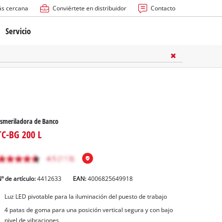
ás cercana
Conviértete en distribuidor
Contacto
Servicio
atería
ctricas
anuales
smeriladora de Banco
TC-BG 200 L
º de artículo:
4412633
EAN:
4006825649918
rras
Luz LED pivotable para la iluminación del puesto de trabajo
4 patas de goma para una posición vertical segura y con bajo
n
nivel de vibraciones