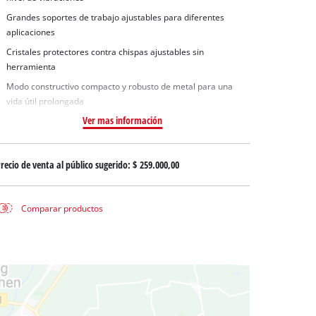
 aguas sucias
Grandes soportes de trabajo ajustables para diferentes
 agua limpia
aplicaciones
para pozos
Cristales protectores contra chispas ajustables sin
herramienta
Modo constructivo compacto y robusto de metal para una
vida útil prolongada
Ver mas información
recio de venta al público sugerido:
$ 259.000,00
Comparar productos