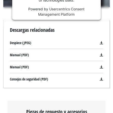
of technologies used.
content
is
Powered by
Usercentrics Consent
not
Management Platform
permitted
to
Descargas relacionadas
load
due
to
Despiece (JPEG)
trackers
that
Manual (PDF)
are
not
Manual (PDF)
disclosed
to
the
Consejos de seguridad (PDF)
visitor.
The
website
owner
needs
to
Piezas de repuesto y accesorios