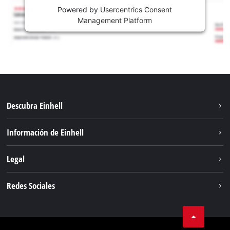
Powered by
Usercentrics Consent
Management Platform
Descubra Einhell
Sostenibilidad
Información de Einhell
Sistema de baterías
Sobre nosotros
Legal
Servicio
Carrera
Aviso legal
Redes Sociales
Einhell global
Protección de datos
Facebook
Contacto
YouTube
Cumplimiento