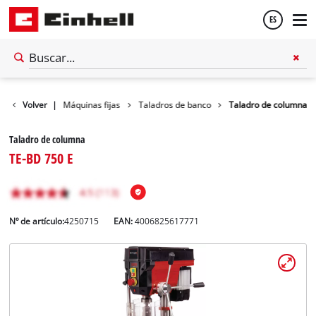
ES
Español
Volver
Taller
|
Máquinas fijas
Taladros de banco
Taladro de columna
English
Taladro de columna
TE-BD 750 E
Nº de artículo:
4250715
EAN:
4006825617771