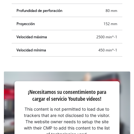
de perforación es de 80 milímetros.
Profundidad de perforación
80 mm
Proyección
152 mm
Velocidad máxima
2500 min^-1
Velocidad mínima
450 min^-1
¡Necesitamos
¡Necesitamos su consentimiento para
su
cargar el servicio Youtube videos!
consentimiento
para cargar el
This content is not permitted to load due to
servicio
trackers that are not disclosed to the visitor.
Youtube!
The website owner needs to setup the site
with their CMP to add this content to the list
This