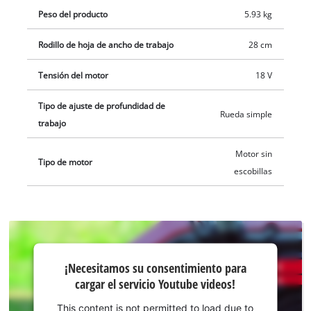
batería ni cargador. Estos son adquiribles por separado, por
Peso del producto
5.93 kg
ejemplo, como un práctico set para principiantes.
Rodillo de hoja de ancho de trabajo
28 cm
Tensión del motor
18 V
Tipo de ajuste de profundidad de
Rueda simple
trabajo
Motor sin
Tipo de motor
escobillas
¡Necesitamos
¡Necesitamos su consentimiento para
su
cargar el servicio Youtube videos!
consentimiento
para cargar el
This content is not permitted to load due to