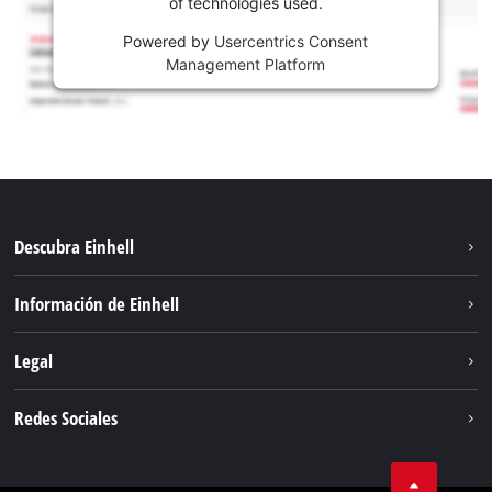
of technologies used.
Powered by
Usercentrics Consent
Management Platform
Descubra Einhell
Sostenibilidad
Información de Einhell
Sistema de baterías
Sobre nosotros
Legal
Servicio
Carrera
Aviso legal
Redes Sociales
Einhell global
Protección de datos
Facebook
Contacto