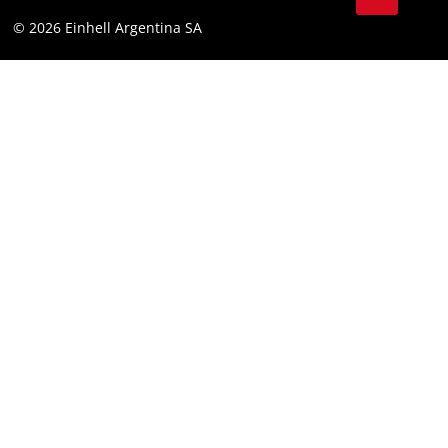
YouTube
Cumplimiento
© 2026 Einhell Argentina SA
Instagram
Bases y condiciones
Linkedin