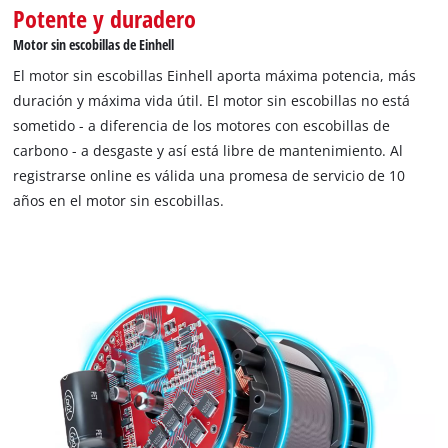
Potente y duradero
This content is not permitted to load due
Motor sin escobillas de Einhell
to trackers that are not disclosed to the
visitor. The website owner needs to setup
El motor sin escobillas Einhell aporta máxima potencia, más
the site with their CMP to add this content
duración y máxima vida útil. El motor sin escobillas no está
to the list of technologies used.
sometido - a diferencia de los motores con escobillas de
Powered by
Usercentrics Consent
carbono - a desgaste y así está libre de mantenimiento. Al
Management Platform
registrarse online es válida una promesa de servicio de 10
años en el motor sin escobillas.