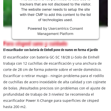
servicio
trackers that are not disclosed to the visitor.
Youtube!
The website owner needs to setup the site
with their CMP to add this content to the list
This
of technologies used.
content
is
Powered by
Usercentrics Consent
not
Management Platform
permitted
Para césped sano y cuidado
to
load
El escarificador con batería de Einhell pone de nuevo en forma el jardín
due
El escarificador con batería GC-SC 18/28 Li-Solo de Einhell
to
trabaja con 12 cuchillas de escarificación y una anchura de
trackers
corte de 28 cm de forma potente sobre el verde doméstico.
that
are
Escarificar o retirar musgo - ningún problema para el rodillo
not
de cuchillas de acero inoxidable de alta calidad y con cojinete
disclosed
de bolas. ¡Resultados precisos sin problemas con el ajuste de
to
profundidad de trabajo de 3 niveles! Se recomienda el
the
escarificador Power X-Change para superficies de césped
visitor.
The
hasta 200 m2.