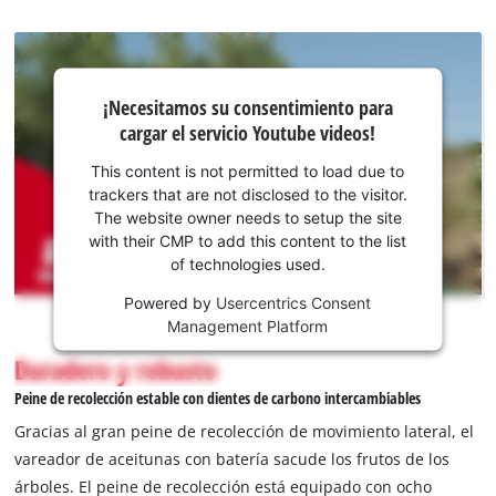
¡Necesitamos
¡Necesitamos su consentimiento para
su
cargar el servicio Youtube videos!
consentimiento
para cargar el
This content is not permitted to load due to
servicio
trackers that are not disclosed to the visitor.
Youtube!
The website owner needs to setup the site
with their CMP to add this content to the list
This
of technologies used.
content
is
Powered by
Usercentrics Consent
not
Management Platform
permitted
Duradero y robusto
to
load
Peine de recolección estable con dientes de carbono intercambiables
due
Gracias al gran peine de recolección de movimiento lateral, el
to
vareador de aceitunas con batería sacude los frutos de los
trackers
árboles. El peine de recolección está equipado con ocho
that