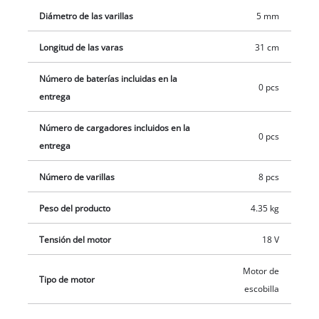
agarre suave. El cinturón portador ajustable permite una
Diámetro de las varillas
5 mm
distribución óptima del peso. Al alcance del envío pertenece
también un práctico soporte de pared que ahorra espacio en
Longitud de las varas
31 cm
el almacenamiento. La entrega se realiza sin la batería ni el
cargador, estos se pueden adquirir por separado, por
Número de baterías incluidas en la
0 pcs
ejemplo, como set para principiantes.
entrega
Número de cargadores incluidos en la
0 pcs
entrega
Número de varillas
8 pcs
Peso del producto
4.35 kg
Tensión del motor
18 V
Motor de
Tipo de motor
escobilla