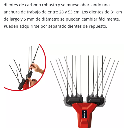
are
dientes de carbono robusto y se mueve abarcando una
not
anchura de trabajo de entre 28 y 53 cm. Los dientes de 31 cm
disclosed
de largo y 5 mm de diámetro se pueden cambiar fácilmente.
to
Pueden adquirirse por separado dientes de repuesto.
the
visitor.
The
website
owner
needs
to
setup
the
site
with
their
CMP
to
add
this
content