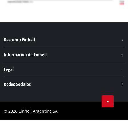
Descubra Einhell
Sostenibilidad
Información de Einhell
Sistema de baterías
Sobre nosotros
Legal
Servicio
Carrera
Aviso legal
Redes Sociales
Einhell global
Protección de datos
Facebook
Contacto
YouTube
Cumplimiento
© 2026 Einhell Argentina SA
Instagram
Bases y condiciones
Linkedin