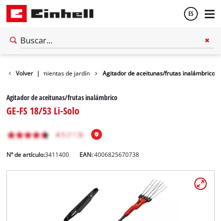
ES
Español
Otras herramientas de jardín
Volver
|
Agitador de aceitunas/frutas inalámbrico
English
Agitador de aceitunas/frutas inalámbrico
GE-FS 18/53 Li-Solo
Nº de artículo:
3411400
EAN:
4006825670738