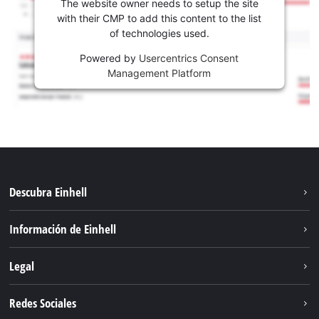
The website owner needs to setup the site
with their CMP to add this content to the list
of technologies used.
Powered by
Usercentrics Consent
Management Platform
Descubra Einhell
Sostenibilidad
Información de Einhell
Sistema de baterías
Sobre nosotros
Legal
Servicio
Carrera
Aviso legal
Redes Sociales
Einhell global
Protección de datos