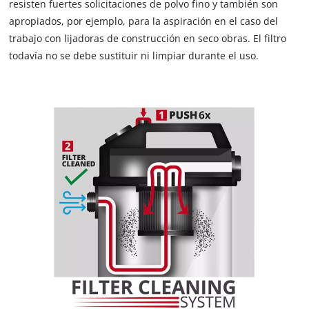
resisten fuertes solicitaciones de polvo fino y también son
Gracias a las ruedas, rodillos y asa de trolley, el aspirador en
apropiados, por ejemplo, para la aspiración en el caso del
seco y húmedo se puede transportar sin esfuerzo al lugar de
trabajo con lijadoras de construcción en seco obras. El filtro
uso. El robusto tubo de aspiración de plástico de 3 m con un
todavía no se debe sustituir ni limpiar durante el uso.
diámetro de 36 milímetros y el cable de 6 metros dan lugar a
un radio de uso de 9 metros, así el aspirador también se
puede utilizar para usos por encima de la cabeza. Gracias al
soporte de accesorios, soporte de cable y soporte de tubo de
aspiración para el tubo telescópico de acero inoxidable con
regulador de aire defectuoso, el aspirador y los accesorios se
pueden guardar no solo de forma rápida y limpia, sino
también estar de nuevo listos para el uso de forma rápida.