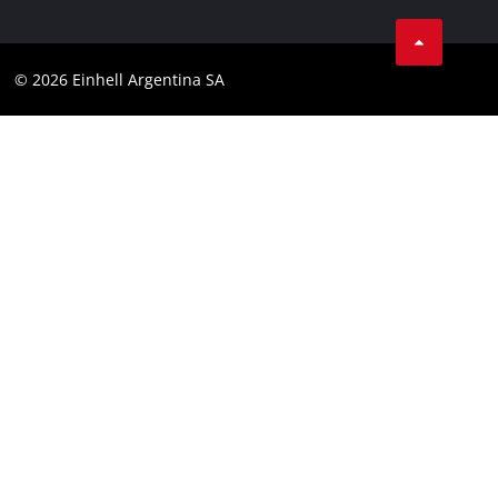
Facebook
Contacto
YouTube
Cumplimiento
© 2026 Einhell Argentina SA
Instagram
Bases y condiciones
Linkedin