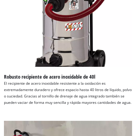
Robusto recipiente de acero inoxidable de 40l
¡Necesitamos su consentimiento para
El recipiente de acero inoxidable resistente a la oxidación es
cargar el servicio Google Maps!
extremadamente duradero y ofrece espacio hasta 40 litros de líquido, polvo
o suciedad. Gracias al tornillo de drenaje de agua integrado también se
This content is not permitted to load due
pueden vaciar de forma muy sencilla y rápida mayores cantidades de agua.
to trackers that are not disclosed to the
visitor. The website owner needs to setup
the site with their CMP to add this content
to the list of technologies used.
Powered by
Usercentrics Consent