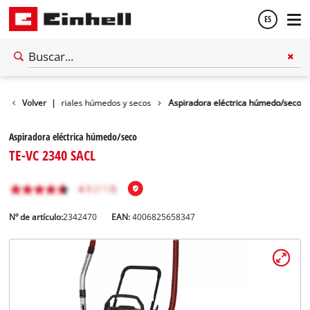
ES
Español
pirador de materiales húmedos y secos
Volver
|
Aspiradora eléctrica húmedo/seco
English
Aspiradora eléctrica húmedo/seco
TE-VC 2340 SACL
Nº de artículo:
2342470
EAN:
4006825658347