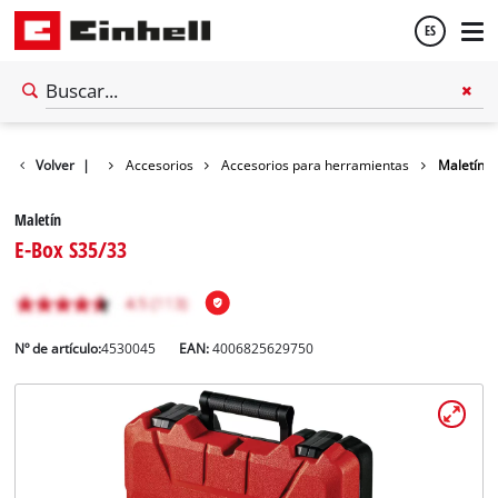
ES
Español
Volver
|
Accesorios
Accesorios para herramientas
Maletín
English
Maletín
E-Box S35/33
Nº de artículo:
4530045
EAN:
4006825629750