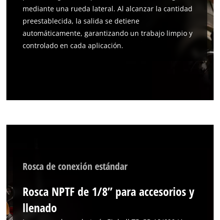
mediante una rueda lateral. Al alcanzar la cantidad
preestablecida, la salida se detiene
automáticamente, garantizando un trabajo limpio y
controlado en cada aplicación.
Rosca de conexión estándar
¡Necesitamos su consentimiento para
cargar el servicio Google Maps!
Rosca NPTF de 1/8” para accesorios y
llenado
This content is not permitted to load due
to trackers that are not disclosed to the