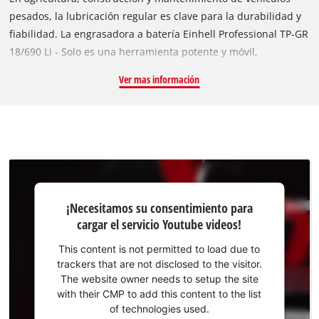
pesados, la lubricación regular es clave para la durabilidad y
fiabilidad. La engrasadora a batería Einhell Professional TP-GR
18/690 Li - Solo es una herramienta potente y móvil,
desarrollada para aplicaciones exigentes. Como parte de la
Ver mas información
familia Power X-Change, es compatible con todas las baterías
y cargadores del sistema. Con dos velocidades, ofrece hasta
690 bar para trabajos intensivos o 295 ml/min para mayor
rapidez. La cantidad de grasa se regula con precisión
mediante una rueda de ajuste, mientras que el gatillo
electrónico permite una dosificación fina. Gracias al sistema
multifill, puede llenarse con cartucho, desde recipiente o
¡Necesitamos
¡Necesitamos su consentimiento para
su
mediante bomba. Incorpora rosca NPTF de 1/8” para
cargar el servicio Youtube videos!
consentimiento
compatibilidad. Para mayor seguridad, cuenta con protección
para cargar el
contra sobrecarga y bloqueo de encendido. Su diseño
This content is not permitted to load due to
servicio
trackers that are not disclosed to the visitor.
ergonómico incluye correa de hombro, soporte para
Youtube!
The website owner needs to setup the site
manguera de 120 cm y luz LED para una visibilidad óptima.
with their CMP to add this content to the list
Incluye correa, manguera de 120 cm y boquilla (1/8” NPTF). Se
This
of technologies used.
entrega sin batería ni cargador, disponibles por separado.
content