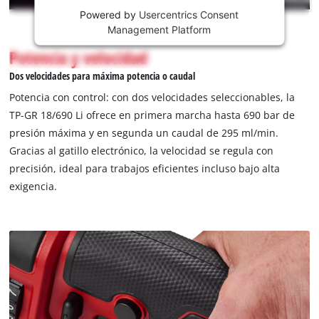
is
Powered by
Usercentrics Consent
not
Management Platform
permitted
Potencia y velocidad
to
load
Dos velocidades para máxima potencia o caudal
due
Potencia con control: con dos velocidades seleccionables, la
to
TP-GR 18/690 Li ofrece en primera marcha hasta 690 bar de
trackers
presión máxima y en segunda un caudal de 295 ml/min.
that
are
Gracias al gatillo electrónico, la velocidad se regula con
not
precisión, ideal para trabajos eficientes incluso bajo alta
disclosed
exigencia.
to
the
visitor.
The
website
owner
needs
to
setup