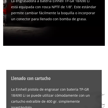
La engrasadora a batería Einhell TP-GR 18/690 Li
visitor. The website owner needs to setup
está equipada con rosca NPTF de 1/8”. Este estándar
the site with their CMP to add this content
permite cambiar fácilmente la boquilla o incorporar
to the list of technologies used.
un conector para llenado con bomba de grasa.
Powered by
Usercentrics Consent
Management Platform
Llenado con cartucho
La Einhell pistola de engrasar con batería TP-GR
18/690 Li se puede utilizar cómodamente con un
cartucho extraíble de 400 gr. simplemente
insertándolo.