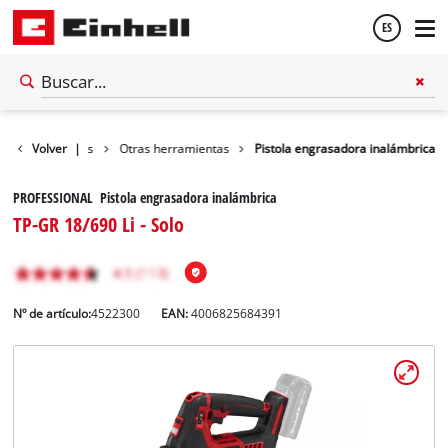
ES
Español
tas inalámbricas
Volver
|
Otras herramientas
Pistola engrasadora inalámbrica
English
PROFESSIONAL Pistola engrasadora inalámbrica
TP-GR 18/690 Li - Solo
Nº de artículo:
4522300
EAN:
4006825684391