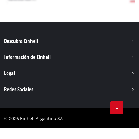
Descubra Einhell
Sostenibilidad
Información de Einhell
Sistema de baterías
Sobre nosotros
Legal
Servicio
Carrera
Aviso legal
Redes Sociales
Einhell global
Protección de datos
Facebook
Contacto
YouTube
Cumplimiento
© 2026 Einhell Argentina SA
Instagram
Bases y condiciones
Linkedin