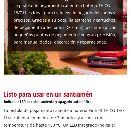
La pistola de pegamento caliente a batería TE-CG
18/7 Li es ideal para trabajos de pegado delicados y
precisos. Gracias a su boquilla estrecha y cartuchos
de pegamento adecuados (Ø 7 mm), permite aplicar
pequeños puntos de pegamento con gran precisión,
para manualidades, decoración y reparaciones.
Listo para usar en un santiamén
Indicador LED de calentamiento y apagado automático
La pistola de pegamento caliente a batería Einhell TE-CG 18/7
Li se calienta en menos de 3 minutos y alcanza una
temperatura de hasta 180 °C. Un LED integrado indica el