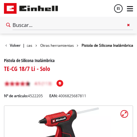
ES
Español
entas inalámbricas
Volver
|
Otras herramientas
Pistola de Silicona Inalámbrica
English
Pistola de Silicona Inalámbrica
TE-CG 18/7 Li - Solo
Nº de artículo:
4522205
EAN:
4006825687811