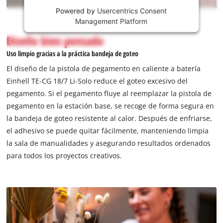
content
is
Powered by
Usercentrics Consent
not
Management Platform
permitted
Diseño bien pensado
to
load
Uso limpio gracias a la práctica bandeja de goteo
due
El diseño de la pistola de pegamento en caliente a batería
to
Einhell TE-CG 18/7 Li-Solo reduce el goteo excesivo del
trackers
pegamento. Si el pegamento fluye al reemplazar la pistola de
that
are
pegamento en la estación base, se recoge de forma segura en
not
la bandeja de goteo resistente al calor. Después de enfriarse,
disclosed
el adhesivo se puede quitar fácilmente, manteniendo limpia
to
la sala de manualidades y asegurando resultados ordenados
the
para todos los proyectos creativos.
visitor.
The
website
owner
needs
to
setup