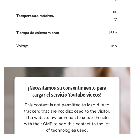
180
Temperatura máxima.
°C
Tiempo de calentamiento
165 s
Voltaje
18 V
¡Necesitamos
¡Necesitamos su consentimiento para
su
cargar el servicio Youtube videos!
consentimiento
para cargar el
This content is not permitted to load due to
servicio
trackers that are not disclosed to the visitor.
Youtube!
The website owner needs to setup the site
with their CMP to add this content to the list
This
of technologies used.