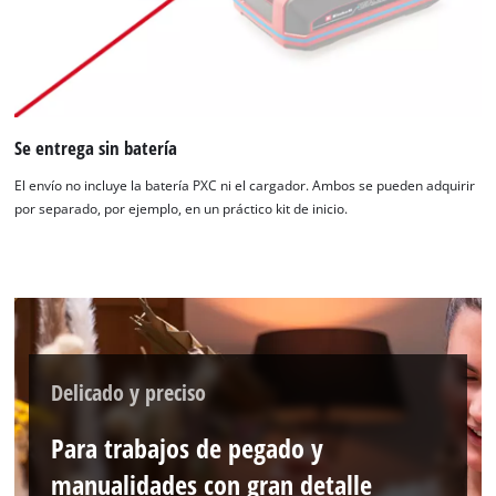
¡Necesitamos su consentimiento para
cargar el servicio Google Maps!
This content is not permitted to load due
Se entrega sin batería
to trackers that are not disclosed to the
visitor. The website owner needs to setup
El envío no incluye la batería PXC ni el cargador. Ambos se pueden adquirir
the site with their CMP to add this content
por separado, por ejemplo, en un práctico kit de inicio.
to the list of technologies used.
Powered by
Usercentrics Consent
Management Platform
Delicado y preciso
Para trabajos de pegado y
manualidades con gran detalle