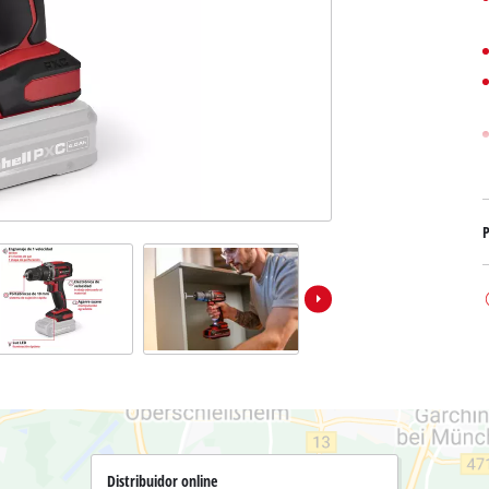
Bombas sumergibles para
Sistemas para Pintar
Todos los productos Power X-Change
Bombas sumergibles para
Instrumentos de medición
Herramientas Power X-Change
Bombas de profundidad 
Luces
Herramientas de jardín Power X-Change
Otras herramientas
Cizallas para hierba
Motosierras
Taladros de banco
P
Podadoras de altura
Sierras Ingletadoras
Cizalla cortasetos
Sierras de Mesa
Sierras de cinta
Compresores
Aspirador de hojas
Esmeriladora dobles
Soplador de hojas
Otras máquinas
Distribuidor online