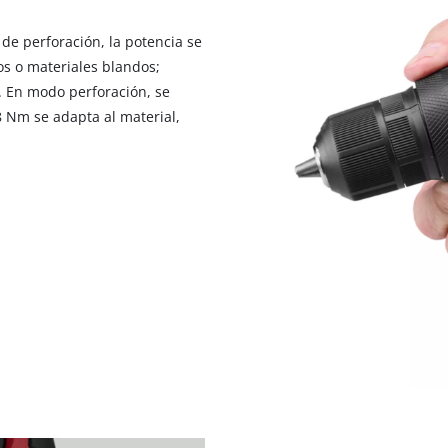
visitor. The website owner needs to setup
the site with their CMP to add this content
de perforación, la potencia se
to the list of technologies used.
os o materiales blandos;
Powered by
Usercentrics Consent
s. En modo perforación, se
Management Platform
 Nm se adapta al material,