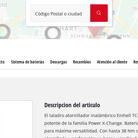
Aspirador de materiales húmedos y
Aspiradoras para cenizas
Código Postal o ciudad
Más herramientas de limpieza
Hidrolavadoras
Compresores para automóvil
cto
Sistema de baterías
Descargas
Recambios
Atención al cliente
Re
Máquinas pulidoras
Arrancadores
Descripcion del articulo
El taladro atornillador inalámbrico Einhell T
potente de la familia Power X-Change. Bater
para máxima versatilidad. Con hasta 38 Nm d