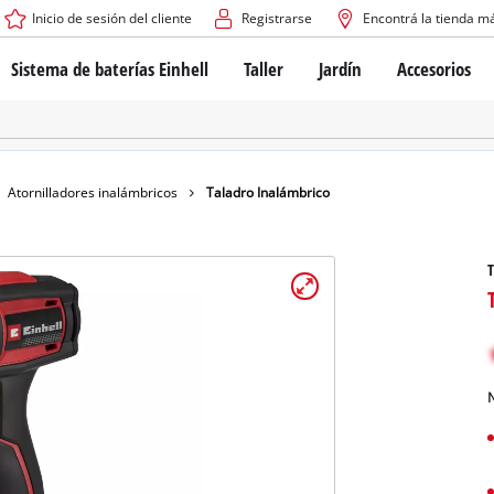
Inicio de sesión del cliente
Registrarse
Encontrá la tienda m
Sistema de baterías Einhell
Taller
Jardín
Accesorios
El sistema de baterías Power X-Change
Atornilladores inalámbricos
Cortadoras de césped a b
Taladros
Cortadoras de césped elé
Taladros de columna
Cortadoras de césped m
Tecnología de baterías
Rotomartillos
Robots cortacésped
Atornilladores inalámbricos
Taladro Inalámbrico
Brushless
Amoladora angular
Baterías: Einhell original vs. réplicas
Herramientas multifunción
T
Routers para madera
Sierras
Sobre Einhell PROFESSIONAL
Bordeadoras de césped
Cepillos eléctricos
Todos los dispositivos PROFESSIONAL
Desmalezadoras
Máquinas de Lijado
N
Herramientas eléctricas PROFESSIONAL
Afiladores de cadenas para motosie
Herramientas de jardín PROFESSIONAL
Lijadoras de banda
Bombas para casa y jardí
Mezcladores