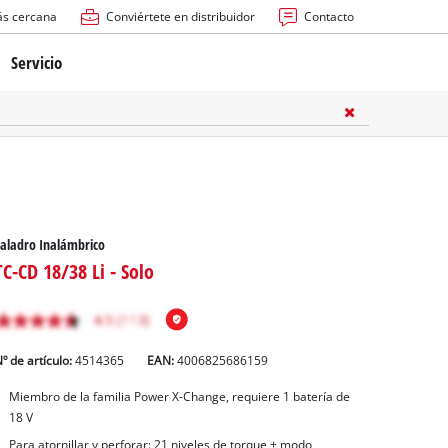
ás cercana
Conviértete en distribuidor
Contacto
Servicio
atería
ctricas
anuales
aladro Inalámbrico
TC-CD 18/38 Li - Solo
º de artículo:
4514365
EAN:
4006825686159
rras
Miembro de la familia Power X-Change, requiere 1 batería de
18 V
n
Para atornillar y perforar: 21 niveles de torque + modo