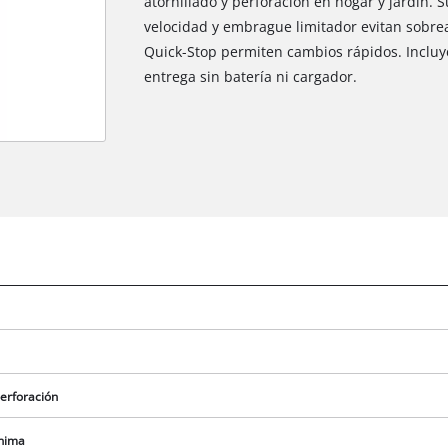
atornillado y perforación en hogar y jardín. S
velocidad y embrague limitador evitan sobre
Quick-Stop permiten cambios rápidos. Incluy
entrega sin batería ni cargador.
erforación
ínima