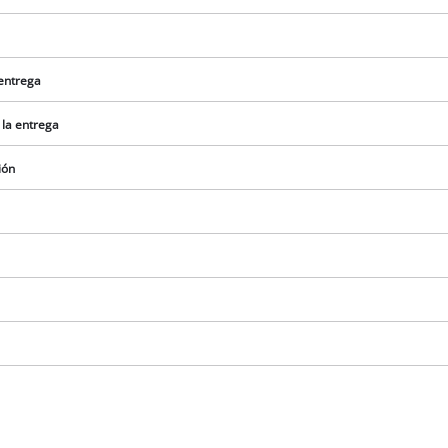
 entrega
 la entrega
ión
¡Necesitamos su consentimiento para
cargar el servicio Google Maps!
This content is not permitted to load due
to trackers that are not disclosed to the