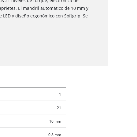
us 21 niveles de torque, electrónica de
aprietes. El mandril automático de 10 mm y
e LED y diseño ergonómico con Softgrip. Se
1
21
10 mm
0.8 mm