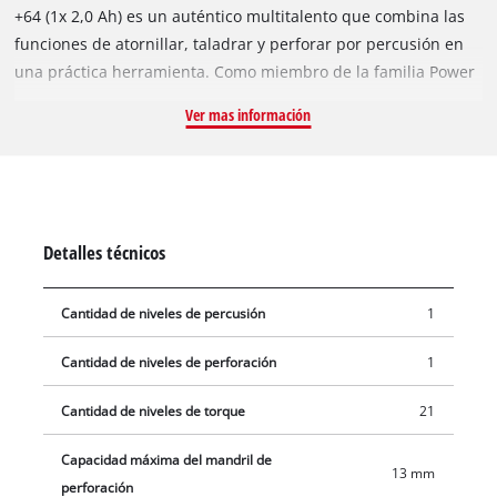
+64 (1x 2,0 Ah) es un auténtico multitalento que combina las
funciones de atornillar, taladrar y perforar por percusión en
una práctica herramienta. Como miembro de la familia Power
X-Change, el taladro de percusión puede combinarse con
Ver mas información
cualquier batería de la serie de productos. La caja de cambios
de 2 velocidades es perfecta para taladrar y atornillar con
potencia. El par de giro duro de 40 Nm se puede ajustar a
través de 21 configuraciones de par. El control electrónico de
velocidad de ajuste continuo permite un trabajo adaptado a la
Detalles técnicos
aplicación y al material. Con la función de impacto incluida, se
pueden taladrar incluso materiales más duros, como ladrillos.
Cantidad de niveles de percusión
1
La luz LED integrada garantiza una visión perfecta del área de
trabajo, incluso en condiciones de oscuridad. El juego incluye
Cantidad de niveles de perforación
1
una batería Power X-Change de 2,0 Ah y un cargador, junto
con un juego de accesorios de 64 piezas. Se presenta en un
Cantidad de niveles de torque
21
práctico maletín.
Capacidad máxima del mandril de
13 mm
perforación