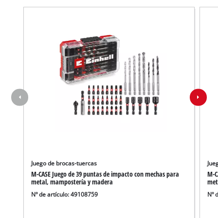
Juego de brocas-tuercas
Jue
M-CASE Juego de 39 puntas de impacto con mechas para
M-C
metal, mampostería y madera
meta
Nº de artículo: 49108759
Nº 