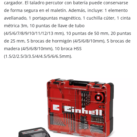
cargador. El taladro percutor con batería puede conservarse
de forma segura en el maletín. Además, incluye: 1 elemento
avellanado, 1 portapuntas magnético, 1 cuchilla cúter, 1 cinta
métrica 3m, 10 puntas de llave de tubo
(4/5/6/7/8/9/10/11/12/13 mm), 10 puntas de 50 mm, 20 puntas
de 25 mm, 5 brocas de hormigón (4/5/6/8/10mm), 5 brocas de
madera (4/5/6/8/10mm), 10 broca HSS
(1.5/2/2.5/3/3.5/4/4.5/5/6/6.5mm).
¡Necesitamos su consentimiento para
cargar el servicio Google Maps!
This content is not permitted to load due
to trackers that are not disclosed to the
visitor. The website owner needs to setup