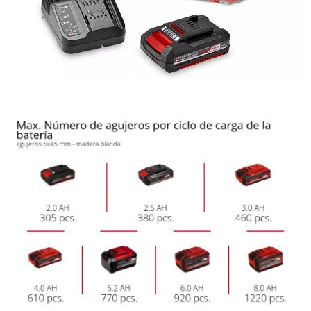
the site with their CMP to add this content
to the list of technologies used.
Powered by
Usercentrics Consent
Management Platform