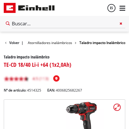
ES
Español
inalámbricas
Volver
|
Atornilladores inalámbricos
Taladro impacto Inalámbrico
English
Taladro impacto Inalámbrico
TE-CD 18/40 Li-i +64 (1x2,0Ah)
Nº de artículo:
4514325
EAN:
4006825682267