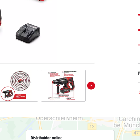
Bombas sumergibles para
Sistemas para Pintar
Todos los productos Power X-Change
Bombas sumergibles para
Instrumentos de medición
Herramientas Power X-Change
Bombas de profundidad 
Luces
Herramientas de jardín Power X-Change
Otras herramientas
Cizallas para hierba
Motosierras
Taladros de banco
Podadoras de altura
Sierras Ingletadoras
P
Cizalla cortasetos
Sierras de Mesa
Sierras de cinta
Compresores
Aspirador de hojas
Esmeriladora dobles
Soplador de hojas
Otras máquinas
Distribuidor online