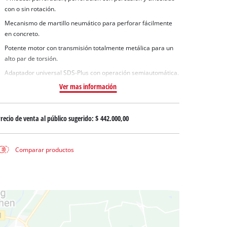
 aguas sucias
con o sin rotación.
 agua limpia
Mecanismo de martillo neumático para perforar fácilmente
para pozos
en concreto.
Potente motor con transmisión totalmente metálica para un
alto par de torsión.
Adaptador universal SDS-Plus con operación semiautomática.
Ver mas información
recio de venta al público sugerido:
$ 442.000,00
Comparar productos