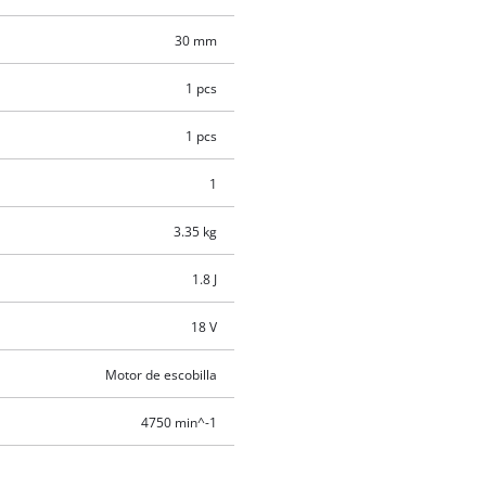
30 mm
1 pcs
1 pcs
1
3.35 kg
1.8 J
18 V
Motor de escobilla
4750 min^-1