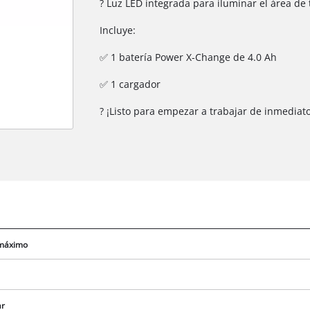
? Luz LED integrada para iluminar el área de 
Incluye:
✅ 1 batería Power X-Change de 4.0 Ah
✅ 1 cargador
? ¡Listo para empezar a trabajar de inmediato
¡Necesitamos su consentimiento para
 máximo
cargar el servicio Google Maps!
This content is not permitted to load due
to trackers that are not disclosed to the
ar