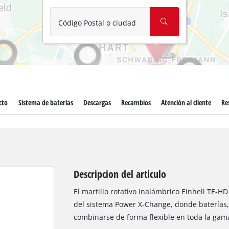
Aspirador de materiales húmedos y
Aspiradoras para cenizas
Código Postal o ciudad
Más herramientas de limpieza
Hidrolavadoras
Compresores para automóvil
cto
Sistema de baterías
Descargas
Recambios
Atención al cliente
Re
Máquinas pulidoras
Arrancadores
Descripcion del articulo
El martillo rotativo inalámbrico Einhell TE-H
del sistema Power X-Change, donde baterías
combinarse de forma flexible en toda la gam