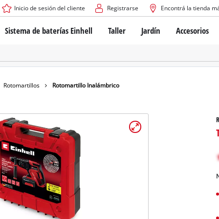
Inicio de sesión del cliente
Registrarse
Encontrá la tienda m
Sistema de baterías Einhell
Taller
Jardín
Accesorios
El sistema de baterías Power X-Change
Atornilladores inalámbricos
Cortadoras de césped a b
Taladros
Cortadoras de césped elé
Taladros de columna
Cortadoras de césped m
Tecnología de baterías
Rotomartillos
Robots cortacésped
Rotomartillos
Rotomartillo Inalámbrico
Brushless
Amoladora angular
Baterías: Einhell original vs. réplicas
Herramientas multifunción
R
Routers para madera
Sierras
Sobre Einhell PROFESSIONAL
Bordeadoras de césped
Cepillos eléctricos
Todos los dispositivos PROFESSIONAL
Desmalezadoras
Máquinas de Lijado
N
Herramientas eléctricas PROFESSIONAL
Afiladores de cadenas para motosie
Herramientas de jardín PROFESSIONAL
Lijadoras de banda
Bombas para casa y jardí
Mezcladores