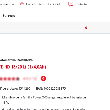
ás cercana
Conviértete en distribuidor
Contacto
Servicio
atería
ctricas
anuales
otomartillo Inalámbrico
TE-HD 18/20 Li (1x4,0Ah)
º de artículo:
4514299
EAN:
4006825683875
rras
Miembro de la familia Power X-Change, requiere 1 batería de
18 V.
n
4 modos: perforación, perforación con percusión y cincelado