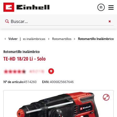
ES
Español
Herramientas inalámbricas
Volver
|
Rotomartillos
Rotomartillo Inalámbrico
English
Rotomartillo Inalámbrico
TE-HD 18/20 Li - Solo
Nº de artículo:
4514260
EAN:
4006825667646