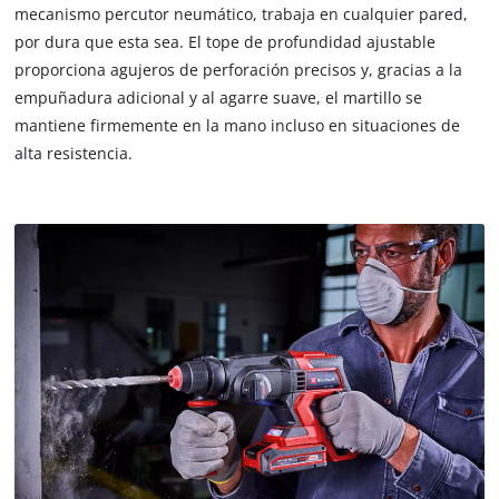
are
mecanismo percutor neumático, trabaja en cualquier pared,
not
por dura que esta sea. El tope de profundidad ajustable
disclosed
proporciona agujeros de perforación precisos y, gracias a la
to
empuñadura adicional y al agarre suave, el martillo se
the
mantiene firmemente en la mano incluso en situaciones de
visitor.
The
alta resistencia.
website
owner
needs
to
setup
the
site
with
their
CMP
to
add
this
content