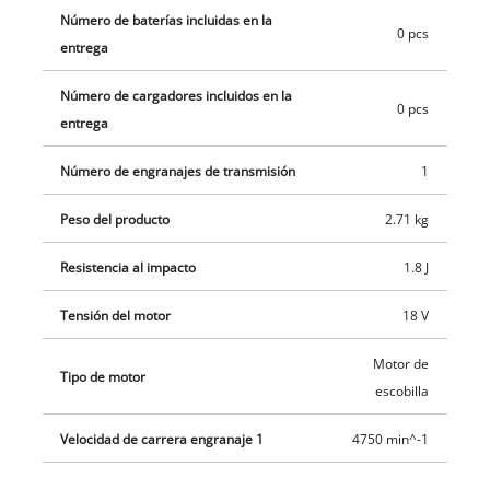
Número de baterías incluidas en la
de profundidad ajustable individualmente para taladrar con
0 pcs
entrega
precisión. La entrega no incluye batería ni cargador, pero
éstos están disponibles por separado, por ejemplo como
Número de cargadores incluidos en la
práctico kit de inicio Power X-Change.
0 pcs
entrega
Número de engranajes de transmisión
1
Peso del producto
2.71 kg
Resistencia al impacto
1.8 J
Tensión del motor
18 V
Motor de
Tipo de motor
escobilla
Velocidad de carrera engranaje 1
4750 min^-1