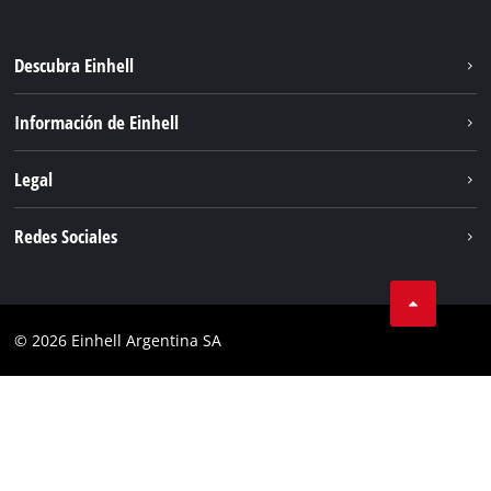
Descubra Einhell
Sostenibilidad
Información de Einhell
Sistema de baterías
Sobre nosotros
Legal
Servicio
Carrera
Aviso legal
Redes Sociales
Einhell global
Protección de datos
Facebook
Contacto
YouTube
Cumplimiento
© 2026 Einhell Argentina SA
Instagram
Bases y condiciones
Linkedin