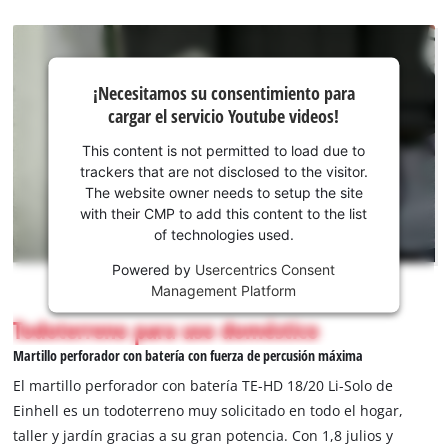
¡Necesitamos
¡Necesitamos su consentimiento para
su
cargar el servicio Youtube videos!
consentimiento
para cargar el
This content is not permitted to load due to
servicio
trackers that are not disclosed to the visitor.
Youtube!
The website owner needs to setup the site
with their CMP to add this content to the list
This
of technologies used.
content
is
Powered by
Usercentrics Consent
not
Management Platform
permitted
Todoterreno para uso doméstico
to
load
Martillo perforador con batería con fuerza de percusión máxima
due
El martillo perforador con batería TE-HD 18/20 Li-Solo de
to
Einhell es un todoterreno muy solicitado en todo el hogar,
trackers
taller y jardín gracias a su gran potencia. Con 1,8 julios y
that