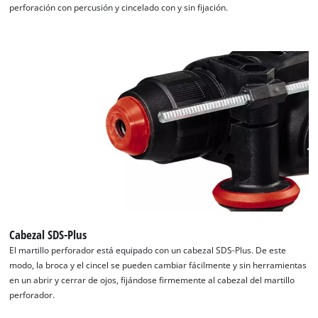
perforación con percusión y cincelado con y sin fijación.
This content is not permitted to load due
to trackers that are not disclosed to the
visitor. The website owner needs to setup
the site with their CMP to add this content
to the list of technologies used.
Powered by
Usercentrics Consent
Management Platform
Cabezal SDS-Plus
El martillo perforador está equipado con un cabezal SDS-Plus. De este
modo, la broca y el cincel se pueden cambiar fácilmente y sin herramientas
en un abrir y cerrar de ojos, fijándose firmemente al cabezal del martillo
perforador.