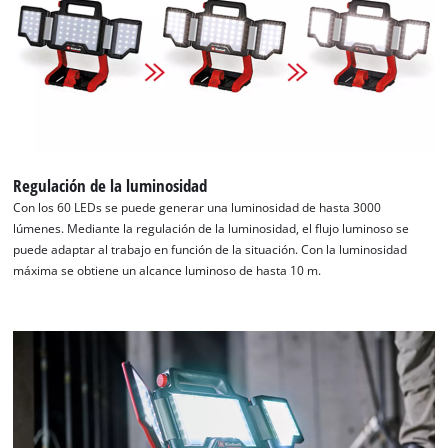
cargar el servicio Google Maps!
This content is not permitted to load due
to trackers that are not disclosed to the
visitor. The website owner needs to setup
the site with their CMP to add this content
to the list of technologies used.
Powered by
Usercentrics Consent
Regulación de la luminosidad
Management Platform
Con los 60 LEDs se puede generar una luminosidad de hasta 3000
lúmenes. Mediante la regulación de la luminosidad, el flujo luminoso se
puede adaptar al trabajo en función de la situación. Con la luminosidad
máxima se obtiene un alcance luminoso de hasta 10 m.