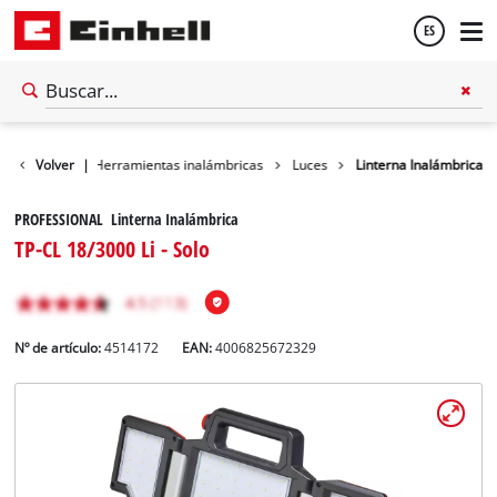
ES
Español
Taller
Volver
|
Herramientas inalámbricas
Luces
Linterna Inalámbrica
English
PROFESSIONAL Linterna Inalámbrica
TP-CL 18/3000 Li - Solo
Nº de artículo:
4514172
EAN:
4006825672329