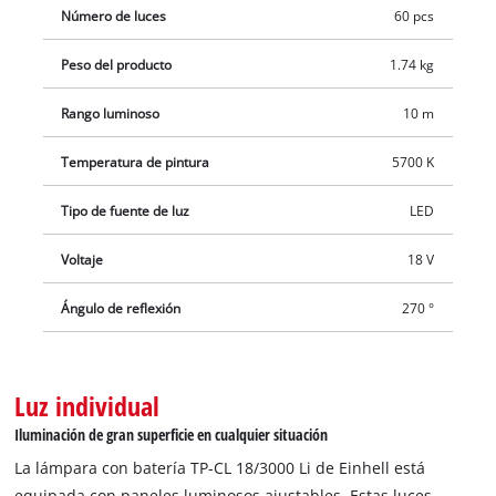
Número de luces
60 pcs
producto no incluye batería ni cargador. Estos están
disponibles por separado, por ejemplo en un práctico set de
Peso del producto
1.74 kg
iniciación.
Rango luminoso
10 m
Temperatura de pintura
5700 K
Tipo de fuente de luz
LED
Voltaje
18 V
Ángulo de reflexión
270 °
Luz individual
Iluminación de gran superficie en cualquier situación
La lámpara con batería TP-CL 18/3000 Li de Einhell está
equipada con paneles luminosos ajustables. Estas luces