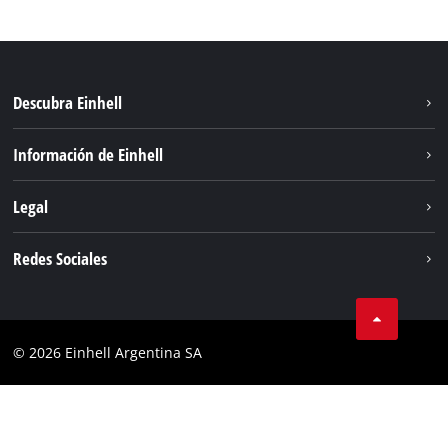
Descubra Einhell
Sostenibilidad
Información de Einhell
Sistema de baterías
Sobre nosotros
Legal
Servicio
Carrera
Aviso legal
Redes Sociales
Einhell global
Protección de datos
Facebook
Contacto
YouTube
Cumplimiento
© 2026 Einhell Argentina SA
Instagram
Bases y condiciones
Linkedin