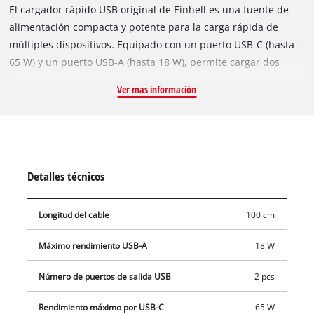
El cargador rápido USB original de Einhell es una fuente de
alimentación compacta y potente para la carga rápida de
múltiples dispositivos. Equipado con un puerto USB-C (hasta
65 W) y un puerto USB-A (hasta 18 W), permite cargar dos
equipos al mismo tiempo. Es apto para una amplia variedad
Ver mas información
de dispositivos: desde smartphones, tablets y notebooks hasta
auriculares, e-readers y powerbanks. Para equipos de mayor
demanda energética, el puerto USB-C entrega hasta 65 W
gracias a tecnología avanzada. El puerto USB-A alcanza hasta
18 W y, a 5 V, suministra hasta 15 W, por ejemplo para
Detalles técnicos
celulares. El cable USB-C de 100 cm incluido permite su uso
inmediato, incluso con dispositivos con entrada USB-C como
Longitud del cable
100 cm
notebooks modernas o estaciones de energía. Su
recubrimiento de goma antideslizante mejora la ergonomía y
Máximo rendimiento USB-A
18 W
lo protege en el uso diario. Gracias a su diseño compacto, se
transporta fácilmente en bolsos, mochilas o cajas de
Número de puertos de salida USB
2 pcs
herramientas. Ideal para viajes, oficina, jardín o camping: se
conecta a la red o a una estación de energía y permite cargar
Rendimiento máximo por USB-C
65 W