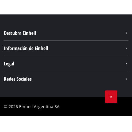
Descubra Einhell
Sostenibilidad
Información de Einhell
Sistema de baterías
Sobre nosotros
Legal
Servicio
Carrera
Aviso legal
Redes Sociales
Einhell global
Protección de datos
Facebook
Contacto
YouTube
Cumplimiento
© 2026 Einhell Argentina SA
Instagram
Bases y condiciones
Linkedin