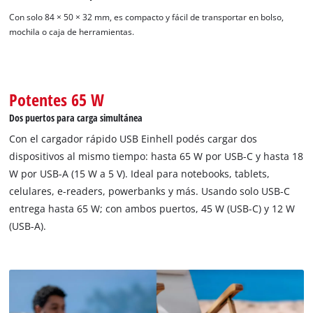
Con solo 84 × 50 × 32 mm, es compacto y fácil de transportar en bolso,
mochila o caja de herramientas.
Potentes 65 W
¡Necesitamos su consentimiento para
Dos puertos para carga simultánea
cargar el servicio Google Maps!
Con el cargador rápido USB Einhell podés cargar dos
This content is not permitted to load due
dispositivos al mismo tiempo: hasta 65 W por USB-C y hasta 18
to trackers that are not disclosed to the
W por USB-A (15 W a 5 V). Ideal para notebooks, tablets,
visitor. The website owner needs to setup
celulares, e-readers, powerbanks y más. Usando solo USB-C
the site with their CMP to add this content
entrega hasta 65 W; con ambos puertos, 45 W (USB-C) y 12 W
to the list of technologies used.
(USB-A).
Powered by
Usercentrics Consent
Management Platform