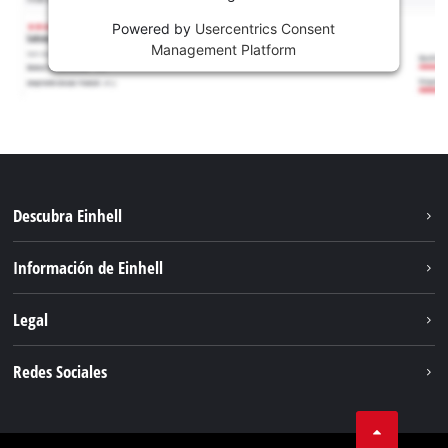
Powered by
Usercentrics Consent
Management Platform
Descubra Einhell
Sostenibilidad
Información de Einhell
Sistema de baterías
Sobre nosotros
Legal
Servicio
Carrera
Aviso legal
Redes Sociales
Einhell global
Protección de datos
Facebook
Contacto
YouTube