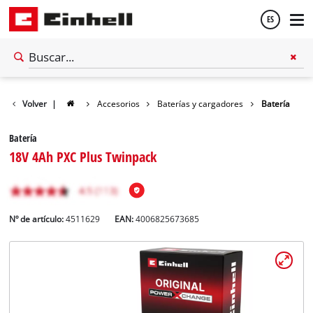
ES
Español
Volver
|
Accesorios
Baterías y cargadores
Batería
English
Batería
18V 4Ah PXC Plus Twinpack
Nº de artículo:
4511629
EAN:
4006825673685