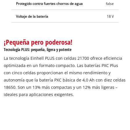
Protegido contra fuertes chorros de agua
false
carga actual se puede controlar mediante un indicador LED de
3 niveles. Debido a su construcción, la carcasa resiste el polvo,
Voltaje de la batería
18 V
la corrosión e influencias mecánicas. El recubrimiento de
goma le confiere a la batería una alta protección contra golpes
y un buen agarre. Esta se puede retirar fácilmente de todos
¡Pequeña pero poderosa!
los aparatos con la ayuda de la cavidad de agarre. El alcance
Tecnología PLUS: pequeña, ligera y potente
del envío contiene dos baterías Power X-Change PLUS de 4,0
Ah. El cargador es adquirible por separado.
La tecnología Einhell PLUS con celdas 21700 ofrece eficiencia
optimizada en un formato compacto. Las baterías PXC Plus
con cinco celdas proporcionan el mismo rendimiento y
autonomía que la batería PXC básica de 4,0 Ah con diez celdas
18650. Son un 13% más compactas y un 12% más ligeras –
ideales para aplicaciones exigentes.