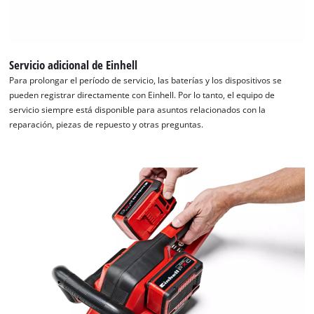
Servicio adicional de Einhell
Para prolongar el período de servicio, las baterías y los dispositivos se
pueden registrar directamente con Einhell. Por lo tanto, el equipo de
¡Necesitamos su consentimiento para
servicio siempre está disponible para asuntos relacionados con la
cargar el servicio Google Maps!
reparación, piezas de repuesto y otras preguntas.
This content is not permitted to load due
to trackers that are not disclosed to the
visitor. The website owner needs to setup
the site with their CMP to add this content
to the list of technologies used.
Powered by
Usercentrics Consent
Management Platform