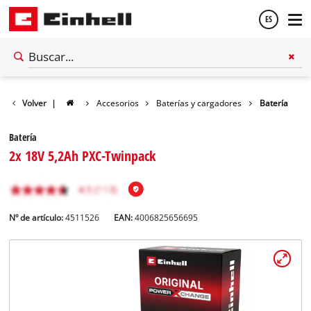
ES
Español
Volver
|
Accesorios
Baterías y cargadores
Batería
English
Batería
2x 18V 5,2Ah PXC-Twinpack
Nº de artículo:
4511526
EAN:
4006825656695