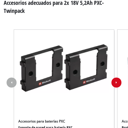
Accesorios adecuados para 2x 18V 5,2Ah PXC-
Twinpack
Accesorios para baterías PXC
Acc
Soporte de pared para batería PXC
Pro