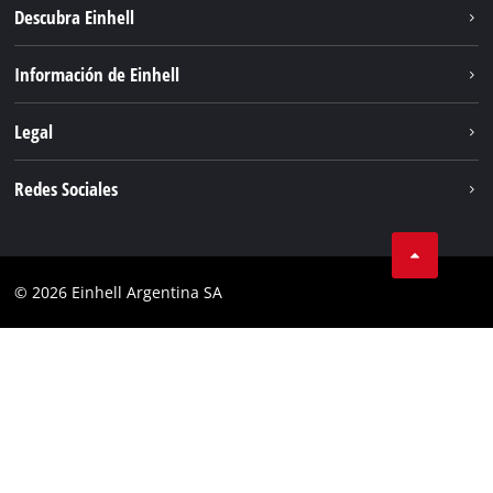
Descubra Einhell
Sostenibilidad
Información de Einhell
Sistema de baterías
Sobre nosotros
Legal
Servicio
Carrera
Aviso legal
Redes Sociales
Einhell global
Protección de datos
Facebook
Contacto
YouTube
Cumplimiento
© 2026 Einhell Argentina SA
Instagram
Bases y condiciones
Linkedin