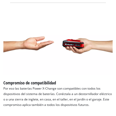
microprocesador. Esto garantiza la máxima seguridad, un
rendimiento óptimo del dispositivo, un tiempo de
funcionamiento máximo y una vida útil máxima. El estado de
carga actual se puede controlar mediante una pantalla LED de
3 niveles. Debido a su construcción, la carcasa resiste el polvo,
la corrosión y las influencias mecánicas. El recubrimiento de
goma le confiere a la batería una alta protección contra golpes
y un buen agarre. Esta se puede retirar fácilmente de nuevo
de todos los aparatos con la ayuda de la cavidad de agarre.
Compromiso de compatibilidad
Por eso las baterías Power X-Change son compatibles con todos los
dispositivos del sistema de baterías. Conéctala a un destornillador eléctrico
o a una sierra de inglete, en casa, en el taller, en el jardín o el garaje. Este
compromiso aplica también a todos los dispositivos futuros.