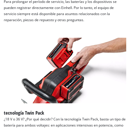
Para prolongar el período de servicio, las baterías y los dispositivos se
pueden registrar directamente con Einhell. Por lo tanto, el equipo de
servicio siempre está disponible para asuntos relacionados con la
reparación, piezas de repuesto y otras preguntas.
¡Necesitamos su consentimiento para
cargar el servicio Google Maps!
This content is not permitted to load due
to trackers that are not disclosed to the
visitor. The website owner needs to setup
tecnología Twin Pack
the site with their CMP to add this content
¿18 V o 36 V? ¿Por qué decidir? Con la tecnología Twin Pack, basta un tipo de
to the list of technologies used.
batería para ambos voltajes: en aplicaciones intensivas en potencia, como