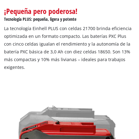
garantiza la máxima seguridad, un rendimiento óptimo de la
herramienta, el máximo tiempo de funcionamiento y una vida
¡Pequeña pero poderosa!
útil prolongada. El nivel de carga actual puede comprobarse
Tecnología PLUS: pequeña, ligera y potente
mediante un indicador LED de 3 niveles. La carcasa está
La tecnología Einhell PLUS con celdas 21700 brinda eficiencia
diseñada para ser resistente al polvo, la corrosión y las
optimizada en un formato compacto. Las baterías PXC Plus
influencias mecánicas. El recubrimiento de goma proporciona
con cinco celdas igualan el rendimiento y la autonomía de la
una alta protección contra impactos y un buen agarre. Una
batería PXC básica de 3,0 Ah con diez celdas 18650. Son 13%
cavidad de agarre facilita la extracción de la batería de
más compactas y 10% más livianas – ideales para trabajos
cualquier herramienta.
exigentes.