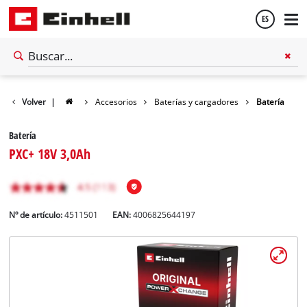
ES
Español
Volver
|
Accesorios
Baterías y cargadores
Batería
English
Batería
PXC+ 18V 3,0Ah
Nº de artículo:
4511501
EAN:
4006825644197