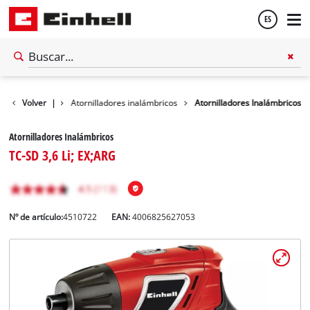
ES
Español
 inalámbricas
Volver
|
Atornilladores inalámbricos
Atornilladores Inalámbricos
English
Atornilladores Inalámbricos
TC-SD 3,6 Li; EX;ARG
Nº de artículo:
4510722
EAN:
4006825627053