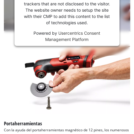
servicio
trackers that are not disclosed to the visitor.
Youtube!
The website owner needs to setup the site
with their CMP to add this content to the list
This
of technologies used.
content
is
Powered by
Usercentrics Consent
not
Management Platform
permitted
to
load
due
to
trackers
that
are
not
disclosed
to
the
visitor.
Portaherramientas
The
Con la ayuda del portaherramientas magnético de 12 pines, los numerosos
website