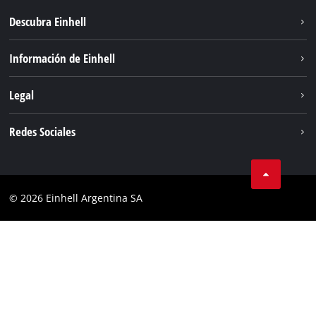
Descubra Einhell
Sostenibilidad
Información de Einhell
Sistema de baterías
Sobre nosotros
Legal
Servicio
Carrera
Aviso legal
Redes Sociales
Einhell global
Protección de datos
Facebook
Contacto
YouTube
Cumplimiento
© 2026 Einhell Argentina SA
Instagram
Bases y condiciones
Linkedin