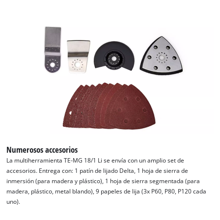
by
Usercentrics
Consent
Management
Platform
Numerosos accesorios
La multiherramienta TE-MG 18/1 Li se envía con un amplio set de
accesorios. Entrega con: 1 patín de lijado Delta, 1 hoja de sierra de
inmersión (para madera y plástico), 1 hoja de sierra segmentada (para
madera, plástico, metal blando), 9 papeles de lija (3x P60, P80, P120 cada
uno).