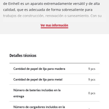
de Einhell es un aparato extremadamente versátil y de alta
calidad, que es adecuada de forma sobresaliente para
trabajos de construcción, renovación o saneamiento. Con su
amplio equipamiento, hacer frente a tareas como aserrar, lijar
Ver mas información
o raspar se convierte en una tarea sin esfuerzo. Como parte
de la familia Power X-Change, la multiherramienta puede
combinarse con todas las baterías y cargadores de la familia
del sistema. El cambio de accesorios sin herramientas es
posible gracias al cierre de sujeción rápida. El
Detalles técnicos
portaherramientas magnético de 12 pines permite un
posicionamiento flexible de los accesorios. La electrónica de
Cantidad de papel de lija para madera
9 pcs
velocidad garantiza un funcionamiento preciso y cuidadoso
con el material. La multiherramienta trabaja con un ángulo de
Cantidad de papel de lija para metal
9 pcs
oscilación de 3,2°, lo que permite un uso preciso. Además, el
soporte de la batería está equipado con un soporte de batería
Número de baterías incluidas en la
0 pcs
aislado contra las oscilaciones para reducir la vibración. Las
entrega
superficies de agarre suave con estructura garantizan un
trabajo seguro y agradable, incluso durante los usos
Número de cargadores incluidos en la