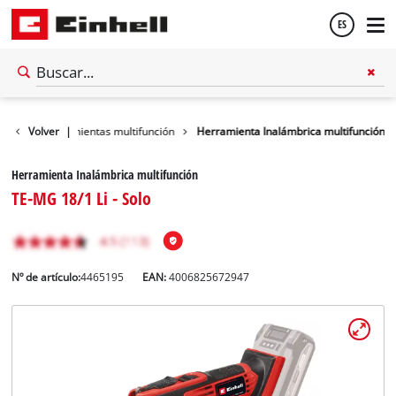
ES
Español
icas
Volver
Herramientas multifunción
|
Herramienta Inalámbrica multifunción
English
Herramienta Inalámbrica multifunción
TE-MG 18/1 Li - Solo
Nº de artículo:
4465195
EAN:
4006825672947