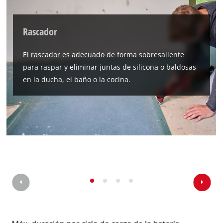
Rascador
El rascador es adecuado de forma sobresaliente
para raspar y eliminar juntas de silicona o baldosas
en la ducha, el baño o la cocina.
¡Necesitamos su consentimiento para
cargar el servicio Google Maps!
This content is not permitted to load due
to trackers that are not disclosed to the
visitor. The website owner needs to setup
the site with their CMP to add this content
to the list of technologies used.
Powered by
Usercentrics Consent
Management Platform