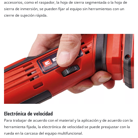
accesorios, como el raspador, la hoja de sierra segmentada o la hoja de
owner
sierra de inmersión, se pueden fijar al equipo sin herramientas con un
needs
cierre de sujeción rápida.
to
setup
the
site
with
their
CMP
to
add
this
content
to
the
list
of
Electrónica de velocidad
technologies
Para trabajar de acuerdo con el material y la aplicación y de acuerdo con la
used.
herramienta fijada, la electrónica de velocidad se puede preajustar con la
Powered
rueda en la carcasa del equipo multifuncional.