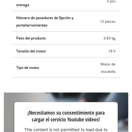
0 pcs
prolongados. Al equipamiento pertenecen patín de lijado
entrega
Delta con adhesión de cierre de gancho y un juego con 9
Número de pasadores de fijación y
papeles de lija en diferentes granulaciones (cada vez 3x P60,
12 piezas
portaherramientas
P80, P120). En el alcance del envío también se incluye un
raspador, una hoja de sierra de inmersión para madera y
Peso del producto
0.83 kg
plástico, así como una hoja de sierra segmentada para
madera, plástico y metal blando (HSS). El envío se realiza sin
Tensión del motor
18 V
batería ni cargador, estos son adquiribles por separado.
Motor de
Tipo de motor
escobilla
¡Necesitamos
¡Necesitamos su consentimiento para
su
cargar el servicio Youtube videos!
consentimiento
para cargar el
This content is not permitted to load due to