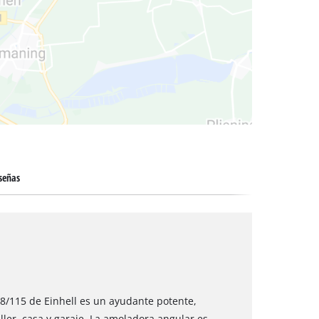
 secos
señas
8/115 de Einhell es un ayudante potente,
ller, casa y garaje. La amoladora angular es