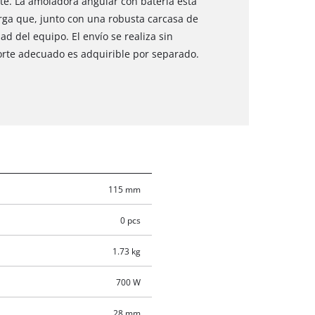
te. La amoladora angular con batería está
ga que, junto con una robusta carcasa de
ad del equipo. El envío se realiza sin
orte adecuado es adquirible por separado.
115 mm
0 pcs
1.73 kg
700 W
28 mm