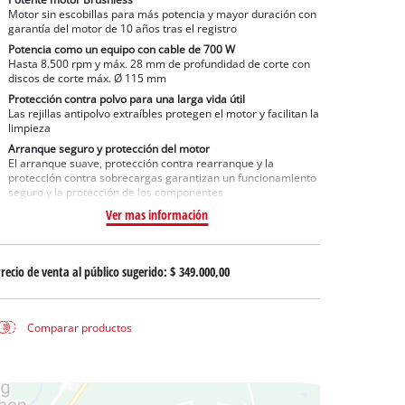
 aguas sucias
Motor sin escobillas para más potencia y mayor duración con
garantía del motor de 10 años tras el registro
 agua limpia
Potencia como un equipo con cable de 700 W
para pozos
Hasta 8.500 rpm y máx. 28 mm de profundidad de corte con
discos de corte máx. Ø 115 mm
Protección contra polvo para una larga vida útil
Las rejillas antipolvo extraíbles protegen el motor y facilitan la
limpieza
Arranque seguro y protección del motor
El arranque suave, protección contra rearranque y la
protección contra sobrecargas garantizan un funcionamiento
seguro y la protección de los componentes
Ver mas información
recio de venta al público sugerido:
$ 349.000,00
Comparar productos