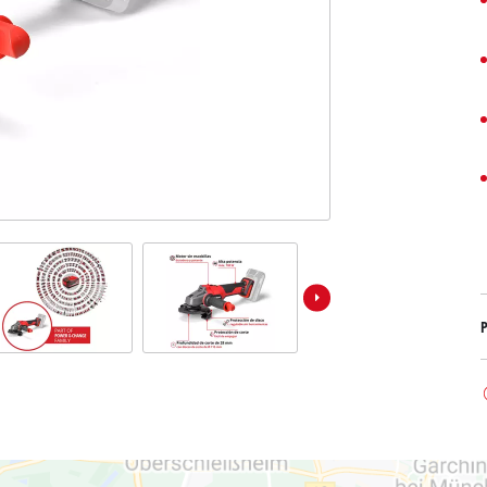
Bombas sumergibles para
Sistemas para Pintar
Todos los productos Power X-Change
Bombas sumergibles para
Instrumentos de medición
Herramientas Power X-Change
Bombas de profundidad 
Luces
Herramientas de jardín Power X-Change
Otras herramientas
Cizallas para hierba
Motosierras
Taladros de banco
Podadoras de altura
Sierras Ingletadoras
Cizalla cortasetos
Sierras de Mesa
Sierras de cinta
P
Compresores
Aspirador de hojas
Esmeriladora dobles
Soplador de hojas
Otras máquinas