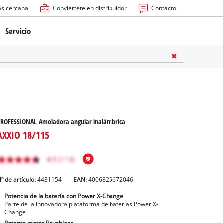
ás cercana
Conviértete en distribuidor
Contacto
Servicio
atería
ctricas
anuales
PROFESSIONAL Amoladora angular inalámbrica
AXXIO 18/115
º de artículo:
4431154
EAN:
4006825672046
rras
Potencia de la batería con Power X-Change
Parte de la innovadora plataforma de baterías Power X-
n
Change
Potente motor Brushless