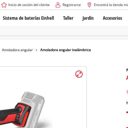
Inicio de sesión del cliente
Registrarse
Encontrá la tienda m
Sistema de baterías Einhell
Taller
Jardín
Accesorios
El sistema de baterías Power X-Change
Atornilladores inalámbricos
Cortadoras de césped a b
Taladros
Cortadoras de césped elé
Taladros de columna
Cortadoras de césped m
Tecnología de baterías
Rotomartillos
Robots cortacésped
Amoladora angular
Amoladora angular inalámbrica
Brushless
Amoladora angular
Baterías: Einhell original vs. réplicas
Herramientas multifunción
Routers para madera
Sierras
Sobre Einhell PROFESSIONAL
Bordeadoras de césped
Cepillos eléctricos
Todos los dispositivos PROFESSIONAL
Desmalezadoras
Máquinas de Lijado
N
Herramientas eléctricas PROFESSIONAL
Afiladores de cadenas para motosie
Herramientas de jardín PROFESSIONAL
Lijadoras de banda
Bombas para casa y jardí
Mezcladores