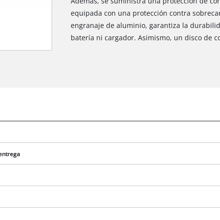
Además, se suministra una protección de cor
equipada con una protección contra sobrecar
engranaje de aluminio, garantiza la durabilid
batería ni cargador. Asimismo, un disco de c
 entrega
¡Necesitamos su consentimiento para
cargar el servicio Google Maps!
This content is not permitted to load due
to trackers that are not disclosed to the