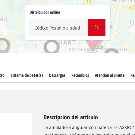
Aspirador de materiales húmedos y
Aspiradoras para cenizas
Distribuidor online
Más herramientas de limpieza
Código Postal o ciudad
Hidrolavadoras
Compresores para automóvil
Máquinas pulidoras
Arrancadores
cto
Sistema de baterías
Descargas
Recambios
Atención al cliente
Re
Descripcion del articulo
La amoladora angular con batería TE-AXXIO 1
inalámbrico y cómodo en los trabajos en el ta