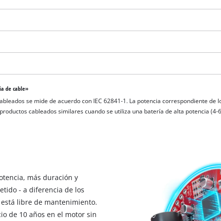
visitor. The website owner needs to setup
the site with their CMP to add this content
to the list of technologies used.
Powered by
Usercentrics Consent
Management Platform
ia de cable»
cableados se mide de acuerdo con IEC 62841-1. La potencia correspondiente de l
roductos cableados similares cuando se utiliza una batería de alta potencia (4-6 
otencia, más duración y
etido - a diferencia de los
 está libre de mantenimiento.
cio de 10 años en el motor sin