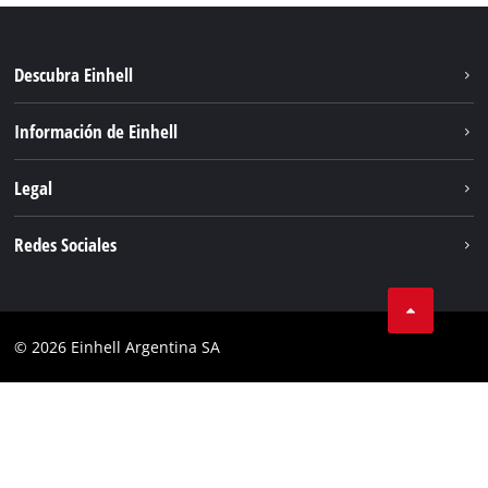
Descubra Einhell
Sostenibilidad
Información de Einhell
Sistema de baterías
Sobre nosotros
Legal
Servicio
Carrera
Aviso legal
Redes Sociales
Einhell global
Protección de datos
Facebook
Contacto
YouTube
Cumplimiento
© 2026 Einhell Argentina SA
Instagram
Bases y condiciones
Linkedin