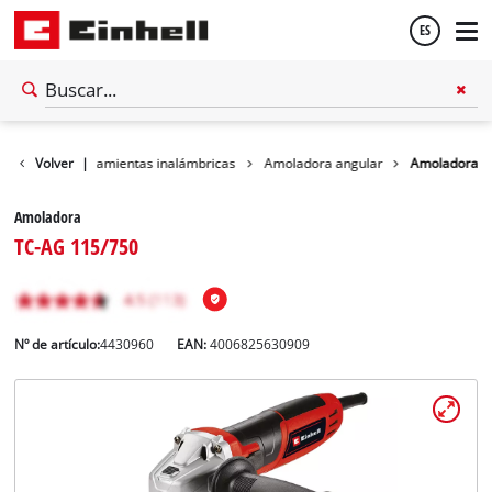
ES
Español
Taller
Volver
Herramientas inalámbricas
|
Amoladora angular
Amoladora
English
Amoladora
TC-AG 115/750
Nº de artículo:
4430960
EAN:
4006825630909