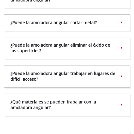
¿Puede la amoladora angular cortar metal?
¡Necesitamos su consentimiento para
¿Puede la amoladora angular eliminar el óxido de
cargar el servicio Google Maps!
las superficies?
This content is not permitted to load due
to trackers that are not disclosed to the
visitor. The website owner needs to setup
¿Puede la amoladora angular trabajar en lugares de
the site with their CMP to add this content
difícil acceso?
to the list of technologies used.
Powered by
Usercentrics Consent
Management Platform
¿Qué materiales se pueden trabajar con la
amoladora angular?