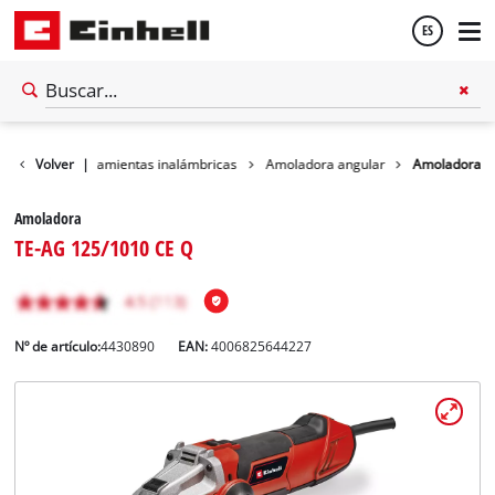
ES
Español
Taller
Volver
Herramientas inalámbricas
|
Amoladora angular
Amoladora
English
Amoladora
TE-AG 125/1010 CE Q
Nº de artículo:
4430890
EAN:
4006825644227