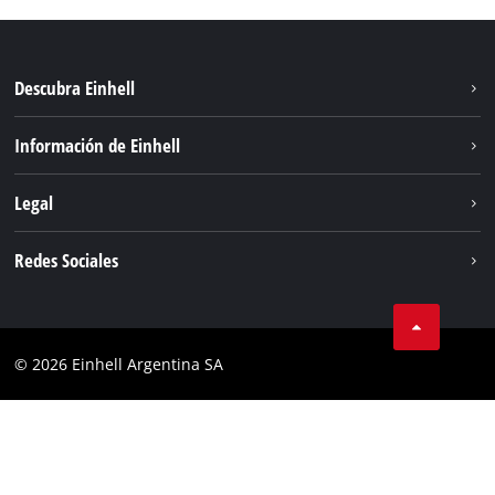
Descubra Einhell
Sostenibilidad
Información de Einhell
Sistema de baterías
Sobre nosotros
Legal
Servicio
Carrera
Aviso legal
Redes Sociales
Einhell global
Protección de datos
Facebook
Contacto
YouTube
Cumplimiento
© 2026 Einhell Argentina SA
Instagram
Bases y condiciones
Linkedin