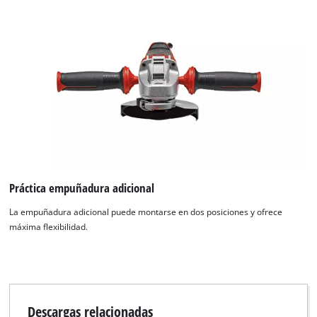
Práctica empuñadura adicional
La empuñadura adicional puede montarse en dos posiciones y ofrece
¡Necesitamos su consentimiento para
máxima flexibilidad.
cargar el servicio Google Maps!
This content is not permitted to load due
to trackers that are not disclosed to the
visitor. The website owner needs to setup
Descargas relacionadas
the site with their CMP to add this content