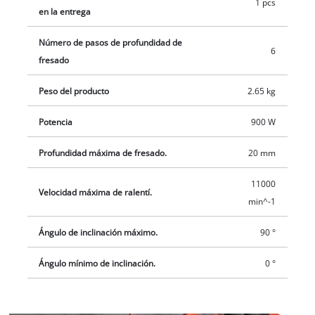
longitud, al diseño ergonómico con Softgrip y al asa adicional.
1 pcs
en la entrega
¡Hacer que fresar sea divertido!
Número de pasos de profundidad de
6
fresado
Peso del producto
2.65 kg
Potencia
900 W
Profundidad máxima de fresado.
20 mm
11000
Velocidad máxima de ralentí.
min^-1
Ángulo de inclinación máximo.
90 °
Ángulo mínimo de inclinación.
0 °