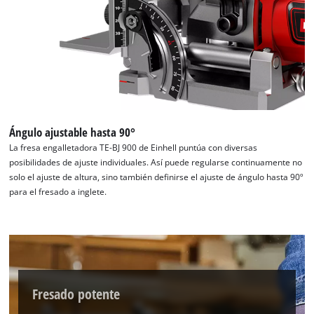
¡Necesitamos su consentimiento para
cargar el servicio Google Maps!
This content is not permitted to load due
to trackers that are not disclosed to the
visitor. The website owner needs to setup
the site with their CMP to add this content
to the list of technologies used.
Ángulo ajustable hasta 90°
Powered by
Usercentrics Consent
Management Platform
La fresa engalletadora TE-BJ 900 de Einhell puntúa con diversas
posibilidades de ajuste individuales. Así puede regularse continuamente no
solo el ajuste de altura, sino también definirse el ajuste de ángulo hasta 90º
para el fresado a inglete.
Fresado potente