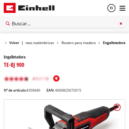
ES
Español
er
Volver
Herramientas inalámbricas
|
Routers para madera
Engalletadora
English
Engalletadora
TE-BJ 900
Nº de artículo:
4350640
EAN:
4006825672015