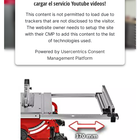
cargar el servicio Youtube videos!
consentimiento
para cargar el
This content is not permitted to load due to
servicio
trackers that are not disclosed to the visitor.
Youtube!
The website owner needs to setup the site
with their CMP to add this content to the list
This
of technologies used.
content
is
Powered by
Usercentrics Consent
not
Management Platform
permitted
to
load
due
to
trackers
that
are
not
disclosed
to
the