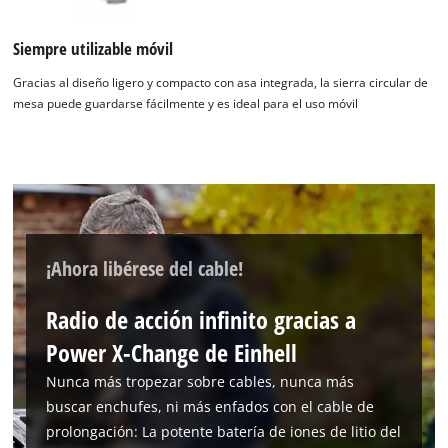
Siempre utilizable móvil
Gracias al diseño ligero y compacto con asa integrada, la sierra circular de
mesa puede guardarse fácilmente y es ideal para el uso móvil
¡Necesitamos su consentimiento para
cargar el servicio Google Maps!
This content is not permitted to load due
to trackers that are not disclosed to the
¡Ahora libérese del cable!
visitor. The website owner needs to setup
the site with their CMP to add this content
to the list of technologies used.
Radio de acción infinito gracias a
Power X-Change de Einhell
Powered by
Usercentrics Consent
Management Platform
Nunca más tropezar sobre cables, nunca más
buscar enchufes, ni más enfados con el cable de
prolongación: La potente batería de iones de litio del