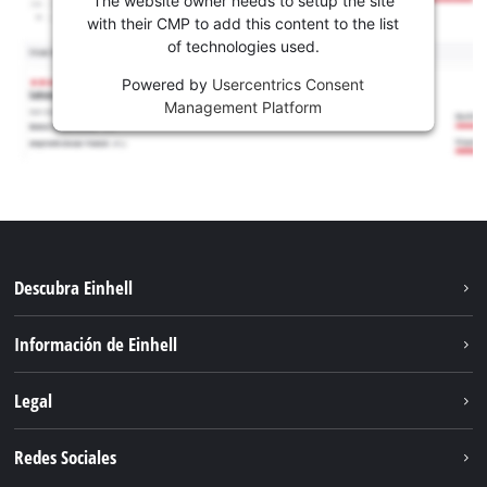
with their CMP to add this content to the list
of technologies used.
Powered by
Usercentrics Consent
Management Platform
Descubra Einhell
Sostenibilidad
Información de Einhell
Sistema de baterías
Sobre nosotros
Legal
Servicio
Carrera
Aviso legal
Redes Sociales
Einhell global
Protección de datos