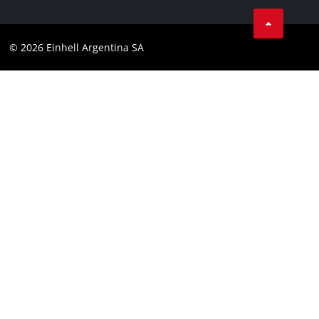
Facebook
Contacto
YouTube
Cumplimiento
© 2026 Einhell Argentina SA
Instagram
Bases y condiciones
Linkedin