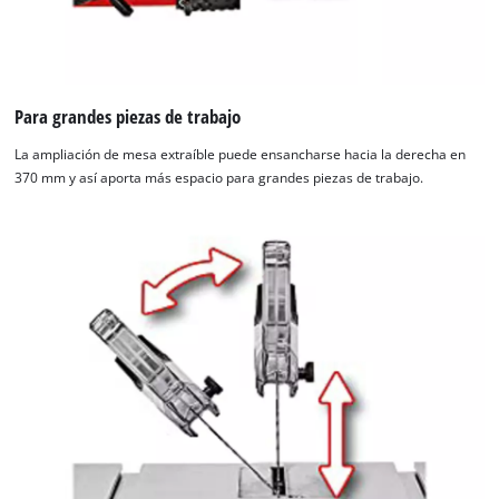
visitor.
The
website
owner
needs
Para grandes piezas de trabajo
to
setup
La ampliación de mesa extraíble puede ensancharse hacia la derecha en
the
370 mm y así aporta más espacio para grandes piezas de trabajo.
site
with
their
CMP
to
add
this
content
to
the
list
of
technologies