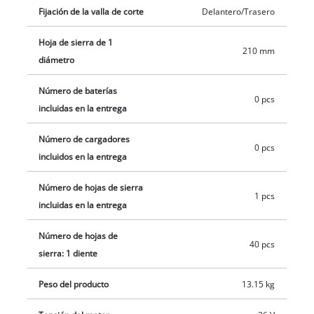
inalámbricas. Para un lugar de trabajo limpio, libre de polvo y
Fijación de la valla de corte
Delantero/Trasero
aserrín, hay conexiones de extracción en la carcasa y la
protección de la hoja de sierra. Se proporcionan soportes en
Hoja de sierra de 1
210 mm
la carcasa para guardar todos los accesorios del equipo.
diámetro
Número de baterías
0 pcs
incluidas en la entrega
Número de cargadores
0 pcs
incluidos en la entrega
Número de hojas de sierra
1 pcs
incluidas en la entrega
Número de hojas de
40 pcs
sierra: 1 diente
Peso del producto
13.15 kg