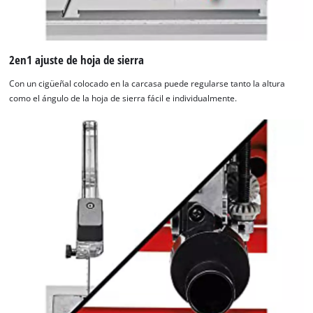
used.
Powered
by
Usercentrics
2en1 ajuste de hoja de sierra
Consent
Con un cigüeñal colocado en la carcasa puede regularse tanto la altura
Management
como el ángulo de la hoja de sierra fácil e individualmente.
Platform