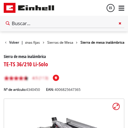
ES
Español
Taller
Volver
Máquinas fijas
|
Sierras de Mesa
Sierra de mesa inalámbrica
English
Sierra de mesa inalámbrica
TE-TS 36/210 Li-Solo
Nº de artículo:
4340450
EAN:
4006825647365