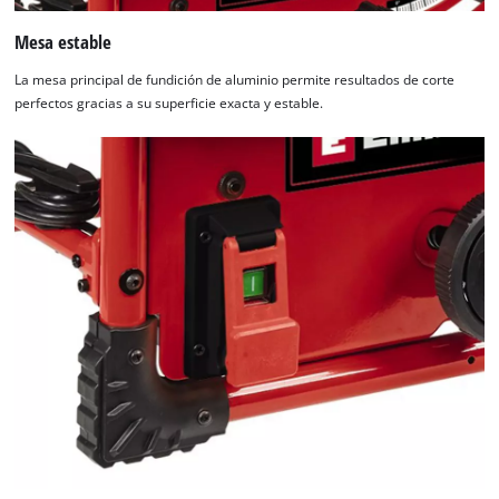
Mesa estable
La mesa principal de fundición de aluminio permite resultados de corte
perfectos gracias a su superficie exacta y estable.
¡Necesitamos su consentimiento para
cargar el servicio Google Maps!
This content is not permitted to load due
to trackers that are not disclosed to the
visitor. The website owner needs to setup
the site with their CMP to add this content
to the list of technologies used.
Powered by
Usercentrics Consent
Management Platform