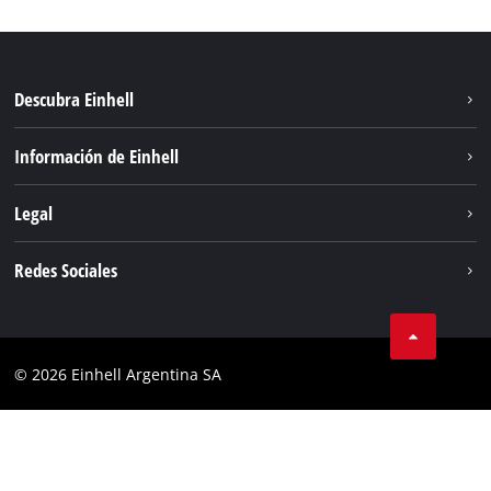
Descubra Einhell
Sostenibilidad
Información de Einhell
Sistema de baterías
Sobre nosotros
Legal
Servicio
Carrera
Aviso legal
Redes Sociales
Einhell global
Protección de datos
Facebook
Contacto
YouTube
Cumplimiento
© 2026 Einhell Argentina SA
Instagram
Bases y condiciones
Linkedin