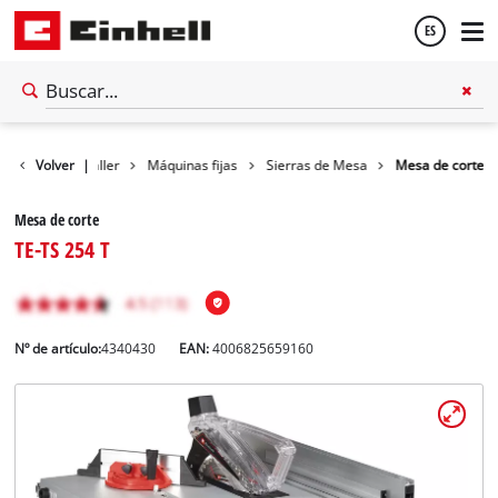
ES
Español
Volver
|
Taller
Máquinas fijas
Sierras de Mesa
Mesa de corte
English
Mesa de corte
TE-TS 254 T
Nº de artículo:
4340430
EAN:
4006825659160