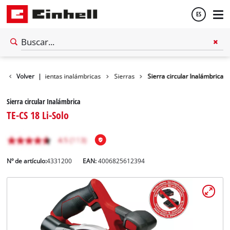
ES
Español
ller
Volver
Herramientas inalámbricas
|
Sierras
Sierra circular Inalámbrica
English
Sierra circular Inalámbrica
TE-CS 18 Li-Solo
Nº de artículo:
4331200
EAN:
4006825612394