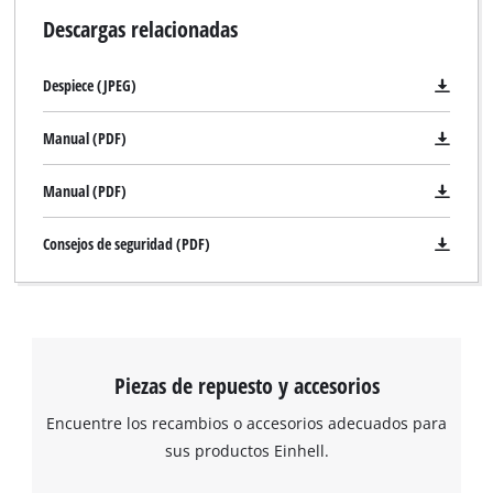
Descargas relacionadas
Despiece (JPEG)
Manual (PDF)
Manual (PDF)
Consejos de seguridad (PDF)
¡Necesitamos su consentimiento para
cargar el servicio Google Maps!
This content is not permitted to load due
to trackers that are not disclosed to the
Piezas de repuesto y accesorios
visitor. The website owner needs to setup
the site with their CMP to add this content
Encuentre los recambios o accesorios adecuados para
to the list of technologies used.
sus productos Einhell.
Powered by
Usercentrics Consent