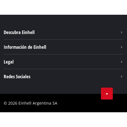
Descubra Einhell
Sostenibilidad
Información de Einhell
Sistema de baterías
Sobre nosotros
Legal
Servicio
Carrera
Aviso legal
Redes Sociales
Einhell global
Protección de datos
Facebook
Contacto
YouTube
Cumplimiento
© 2026 Einhell Argentina SA
Instagram
Bases y condiciones
Linkedin