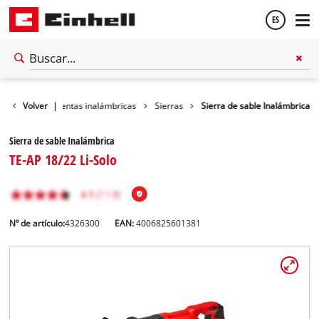
ES
Español
ler
Volver
Herramientas inalámbricas
|
Sierras
Sierra de sable Inalámbrica
English
Sierra de sable Inalámbrica
TE-AP 18/22 Li-Solo
Nº de artículo:
4326300
EAN:
4006825601381