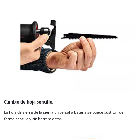
to
the
list
of
technologies
used.
Powered
by
Usercentrics
Consent
Management
Platform
Cambio de hoja sencillo.
La hoja de sierra de la sierra universal a batería se puede sustituir de
forma sencilla y sin herramientas.