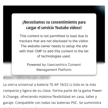
¡Necesitamos
¡Necesitamos su consentimiento para
su
cargar el servicio Youtube videos!
consentimiento
para cargar el
This content is not permitted to load due to
servicio
trackers that are not disclosed to the visitor.
Youtube!
The website owner needs to setup the site
with their CMP to add this content to the list
This
of technologies used.
content
is
Powered by
Usercentrics Consent
not
Management Platform
permitted
¡Nuestro todoterreno para aserrar!
to
La sierra universal a batería TE-AP 18/22 Li-Solo es la más
load
due
compacta y ligera de su clase. Forma parte de la gama Power
to
X-Change, ofreciendo máxima flexibilidad en casa, taller y
trackers
garaje. Compatible con todas las baterías PXC. Se suministra
that