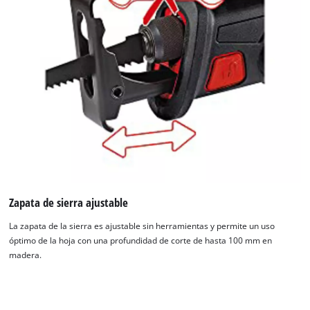
¡Necesitamos su consentimiento para
cargar el servicio Google Maps!
This content is not permitted to load due
to trackers that are not disclosed to the
visitor. The website owner needs to setup
the site with their CMP to add this content
to the list of technologies used.
Powered by
Usercentrics Consent
Management Platform
Zapata de sierra ajustable
La zapata de la sierra es ajustable sin herramientas y permite un uso
óptimo de la hoja con una profundidad de corte de hasta 100 mm en
madera.