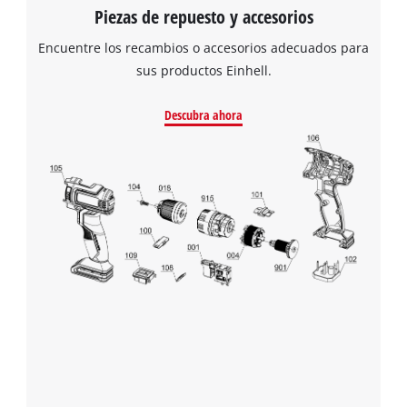
Piezas de repuesto y accesorios
Encuentre los recambios o accesorios adecuados para
sus productos Einhell.
Descubra ahora
¡Necesitamos su consentimiento para
cargar el servicio Google Maps!
This content is not permitted to load due
to trackers that are not disclosed to the
visitor. The website owner needs to setup
the site with their CMP to add this content
to the list of technologies used.
Powered by
Usercentrics Consent
Management Platform