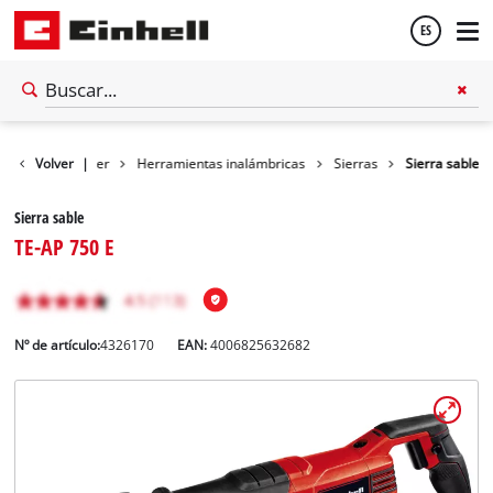
ES
Español
Volver
Taller
|
Herramientas inalámbricas
Sierras
Sierra sable
English
Sierra sable
TE-AP 750 E
Nº de artículo:
4326170
EAN:
4006825632682