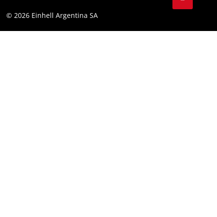
YouTube
Cumplimiento
© 2026 Einhell Argentina SA
Instagram
Bases y condiciones
Linkedin