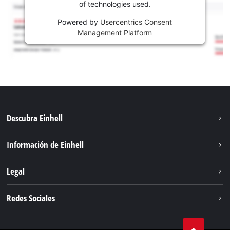
of technologies used.
Powered by
Usercentrics Consent
Management Platform
Descubra Einhell
Sostenibilidad
Información de Einhell
Sistema de baterías
Sobre nosotros
Legal
Servicio
Carrera
Aviso legal
Redes Sociales
Einhell global
Protección de datos
Facebook
Contacto