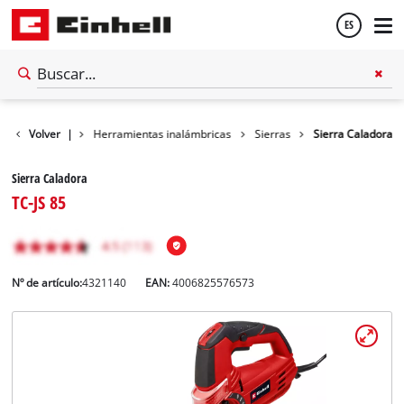
ES
Español
Volver
Taller
|
Herramientas inalámbricas
Sierras
Sierra Caladora
English
Sierra Caladora
TC-JS 85
Nº de artículo:
4321140
EAN:
4006825576573