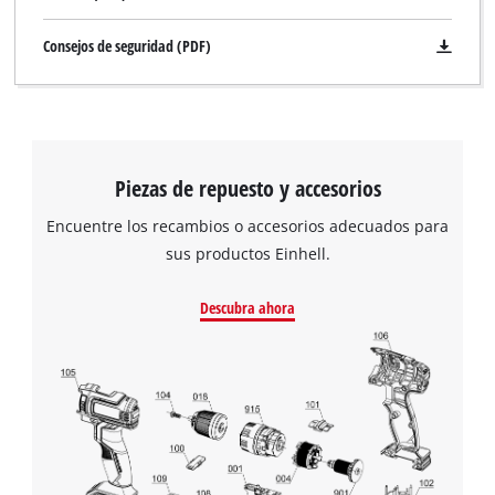
This content is not permitted to load due
Consejos de seguridad (PDF)
to trackers that are not disclosed to the
visitor. The website owner needs to setup
the site with their CMP to add this content
to the list of technologies used.
Powered by
Usercentrics Consent
Management Platform
Piezas de repuesto y accesorios
Encuentre los recambios o accesorios adecuados para
sus productos Einhell.
Descubra ahora