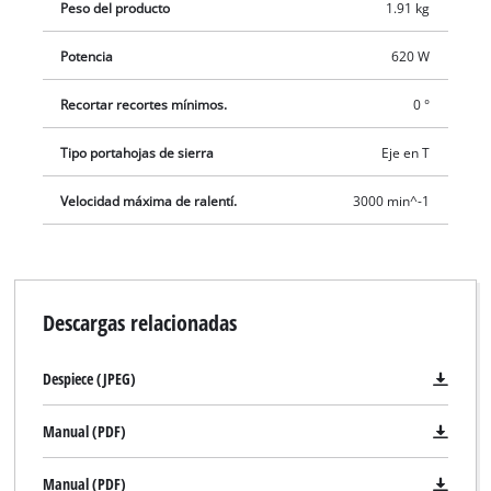
Peso del producto
1.91 kg
Potencia
620 W
Recortar recortes mínimos.
0 °
Tipo portahojas de sierra
Eje en T
Velocidad máxima de ralentí.
3000 min^-1
Descargas relacionadas
Despiece (JPEG)
Manual (PDF)
¡Necesitamos su consentimiento para
cargar el servicio Google Maps!
Manual (PDF)