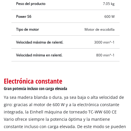
Peso del producto
7.05 kg
suministrado, la máquina de torneado también se puede fijar
de forma fija, por ejemplo, en el banco de trabajo.
Power S6
600 W
Tipo de motor
Motor de escobilla
Velocidad máxima de ralentí.
3000 min^-1
Velocidad mínima en ralentí.
800 min^-1
Electrónica constante
Gran potencia incluso con carga elevada
Ya sea madera blanda o dura, ya sea baja o alta velocidad de
giro: gracias al motor de 600 W y a la electrónica constante
integrada, la Einhell máquina de torneado TC-WW 600 CE
Vario ofrece siempre la potencia óptima y la mantiene
constante incluso con carga elevada. De este modo se pueden