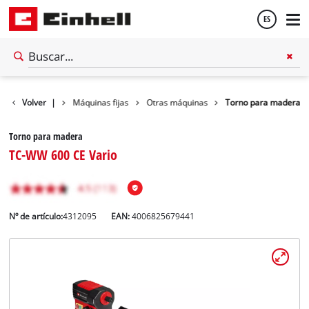
ES
Español
Volver
Taller
|
Máquinas fijas
Otras máquinas
Torno para madera
English
Torno para madera
TC-WW 600 CE Vario
Nº de artículo:
4312095
EAN:
4006825679441