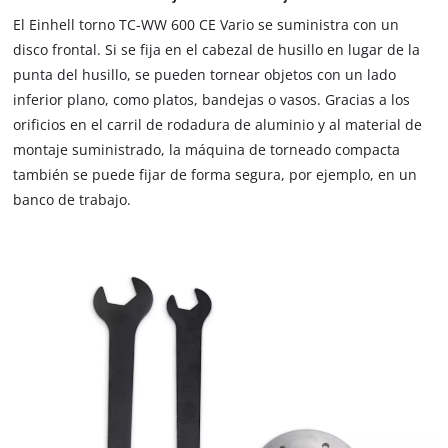
El Einhell torno TC-WW 600 CE Vario se suministra con un
disco frontal. Si se fija en el cabezal de husillo en lugar de la
punta del husillo, se pueden tornear objetos con un lado
inferior plano, como platos, bandejas o vasos. Gracias a los
¡Necesitamos su consentimiento para
cargar el servicio Google Maps!
orificios en el carril de rodadura de aluminio y al material de
montaje suministrado, la máquina de torneado compacta
This content is not permitted to load due
también se puede fijar de forma segura, por ejemplo, en un
to trackers that are not disclosed to the
banco de trabajo.
visitor. The website owner needs to setup
the site with their CMP to add this content
to the list of technologies used.
Powered by
Usercentrics Consent
Management Platform