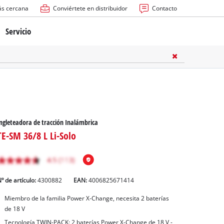
ás cercana
Conviértete en distribuidor
Contacto
Servicio
atería
ctricas
anuales
ngleteadora de tracción Inalámbrica
TE-SM 36/8 L Li-Solo
º de artículo:
4300882
EAN:
4006825671414
rras
Miembro de la familia Power X-Change, necesita 2 baterías
de 18 V
n
Tecnología TWIN-PACK: 2 baterías Power X-Change de 18 V -