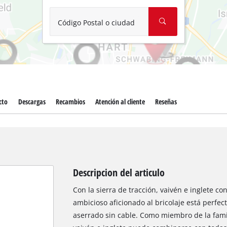
Aspirador de materiales húmedos y
Aspiradoras para cenizas
Código Postal o ciudad
Más herramientas de limpieza
Hidrolavadoras
Compresores para automóvil
cto
Descargas
Recambios
Atención al cliente
Reseñas
Máquinas pulidoras
Arrancadores
Descripcion del articulo
Con la sierra de tracción, vaivén e inglete con
ambicioso aficionado al bricolaje está perfe
aserrado sin cable. Como miembro de la famil