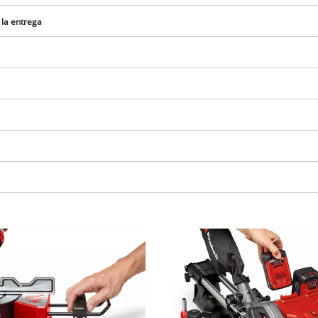
visitor. The website owner needs to setup
the site with their CMP to add this content
 la entrega
to the list of technologies used.
Powered by
Usercentrics Consent
Management Platform