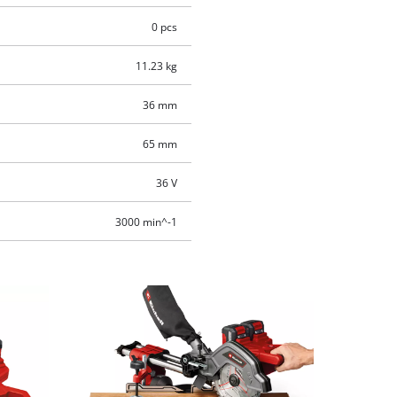
0 pcs
11.23 kg
36 mm
65 mm
36 V
3000 min^-1