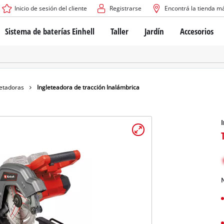
Inicio de sesión del cliente
Registrarse
Encontrá la tienda m
Sistema de baterías Einhell
Taller
Jardín
Accesorios
El sistema de baterías Power X-Change
Atornilladores inalámbricos
Cortadoras de césped a b
Taladros
Cortadoras de césped elé
Taladros de columna
Cortadoras de césped m
Tecnología de baterías
Rotomartillos
Robots cortacésped
letadoras
Ingleteadora de tracción Inalámbrica
Brushless
Amoladora angular
Baterías: Einhell original vs. réplicas
Herramientas multifunción
I
Routers para madera
Sierras
Sobre Einhell PROFESSIONAL
Bordeadoras de césped
Cepillos eléctricos
Todos los dispositivos PROFESSIONAL
Desmalezadoras
Máquinas de Lijado
N
Herramientas eléctricas PROFESSIONAL
Afiladores de cadenas para motosie
Herramientas de jardín PROFESSIONAL
Lijadoras de banda
Bombas para casa y jardí
Mezcladores