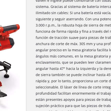
vaivén e inglete puede combinarse con todas l
sistema. Gracias al sistema de batería interc
ilimitado sin cables: Si una batería está vac
siguiente y seguir aserrando. Con una potenc
3.000 r.p.m., la robusta hoja de sierra de m
funciona de forma rápida y fina a través del m
función de tracción suave para piezas de tra
anchura de corte de máx. 305 mm y una prof
angular preciso en la mesa giratoria facilita 
ángulos más comunes, en la mesa giratoria ya
enclavamiento, que se pueden leer clarament
angular hasta 47° hacia la izquierda y la dere
de sierra también se puede inclinar hasta 45
rápida y, por lo tanto, proporciona un corte d
seleccionable. El láser de línea de corte inte
profundidad facilitan enormemente el trabaj
están presentes apoyos para piezas de trabaj
sujeción práctico para que las piezas de tra