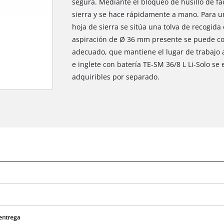
segura. Mediante el bloqueo de husillo de fác
sierra y se hace rápidamente a mano. Para un
hoja de sierra se sitúa una tolva de recogida
aspiración de Ø 36 mm presente se puede c
adecuado, que mantiene el lugar de trabajo a
e inglete con batería TE-SM 36/8 L Li-Solo se 
adquiribles por separado.
¡Necesitamos su consentimiento para
cargar el servicio Google Maps!
This content is not permitted to load due
to trackers that are not disclosed to the
 entrega