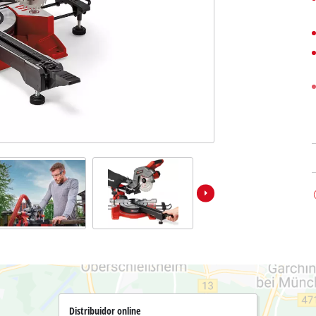
Bombas sumergibles para
Sistemas para Pintar
Todos los productos Power X-Change
Bombas sumergibles para
Instrumentos de medición
Herramientas Power X-Change
Bombas de profundidad 
Luces
Herramientas de jardín Power X-Change
Otras herramientas
Cizallas para hierba
Motosierras
Taladros de banco
Podadoras de altura
Sierras Ingletadoras
Cizalla cortasetos
Sierras de Mesa
Sierras de cinta
Compresores
Aspirador de hojas
Esmeriladora dobles
Soplador de hojas
Otras máquinas
Distribuidor online