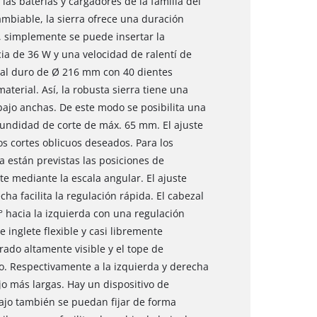
as baterías y cargadores de la familia del
ambiable, la sierra ofrece una duración
ía, simplemente se puede insertar la
ia de 36 W y una velocidad de ralentí de
etal duro de Ø 216 mm con 40 dientes
aterial. Así, la robusta sierra tiene una
bajo anchas. De este modo se posibilita una
undidad de corte de máx. 65 mm. El ajuste
los cortes oblicuos deseados. Para los
 están previstas las posiciones de
e mediante la escala angular. El ajuste
cha facilita la regulación rápida. El cabezal
° hacia la izquierda con una regulación
e inglete flexible y casi libremente
grado altamente visible y el tope de
o. Respectivamente a la izquierda y derecha
o más largas. Hay un dispositivo de
bajo también se puedan fijar de forma