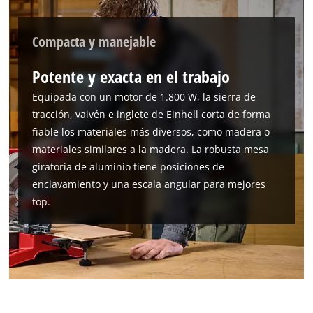
Compacta y manejable
¡Necesitamos su consentimiento para
Potente y exacta en el trabajo
cargar el servicio Google Maps!
Equipada con un motor de 1.800 W, la sierra de
This content is not permitted to load due
tracción, vaivén e inglete de Einhell corta de forma
to trackers that are not disclosed to the
fiable los materiales más diversos, como madera o
visitor. The website owner needs to setup
materiales similares a la madera. La robusta mesa
the site with their CMP to add this content
giratoria de aluminio tiene posiciones de
to the list of technologies used.
enclavamiento y una escala angular para mejores
Powered by
Usercentrics Consent
top.
Management Platform