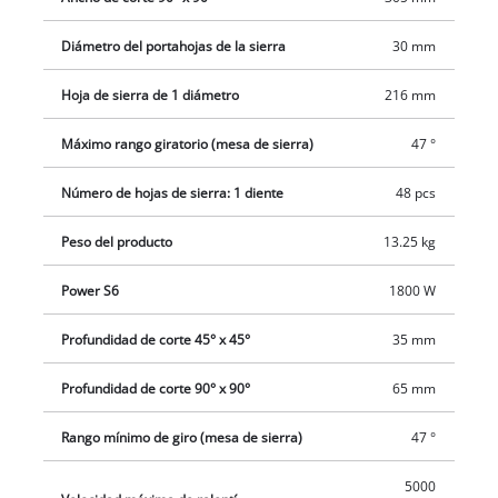
altamente visible y el tope de profundidad facilitan
Diámetro del portahojas de la sierra
30 mm
enormemente el trabajo. Respectivamente a la izquierda y
derecha están presentes apoyos para piezas de trabajo más
Hoja de sierra de 1 diámetro
216 mm
largas. Hay un dispositivo de sujeción práctico para que las
piezas de trabajo también se puedan fijar de forma segura.
Máximo rango giratorio (mesa de sierra)
47 °
Mediante el bloqueo de husillo de fácil acceso se facilita el
cambio de hoja de sierra y se hace rápidamente a mano. Para
Número de hojas de sierra: 1 diente
48 pcs
una mejor evacuación del serrín, detrás de la hoja de sierra se
Peso del producto
13.25 kg
sitúa una tolva de recogida de virutas. Además, con el cierre
de aspiración de Ø 36 mm presente se puede conectar un
Power S6
1800 W
aspirador seco y húmedo adecuado, que mantiene el lugar de
trabajo aún más limpio.
Profundidad de corte 45° x 45°
35 mm
Profundidad de corte 90° x 90°
65 mm
Rango mínimo de giro (mesa de sierra)
47 °
5000