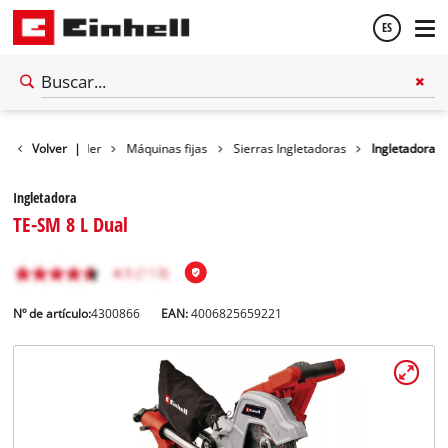
ES
Español
Volver
Taller
|
Máquinas fijas
Sierras Ingletadoras
Ingletadora
English
Ingletadora
TE-SM 8 L Dual
Nº de artículo:
4300866
EAN:
4006825659221