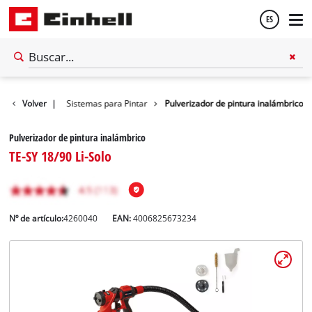
ES
Español
inalámbricas
Volver
|
Sistemas para Pintar
Pulverizador de pintura inalámbrico
English
Pulverizador de pintura inalámbrico
TE-SY 18/90 Li-Solo
Nº de artículo:
4260040
EAN:
4006825673234