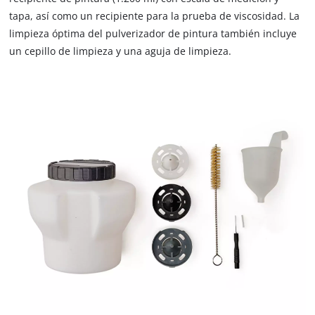
disclosed
tapa, así como un recipiente para la prueba de viscosidad. La
to
limpieza óptima del pulverizador de pintura también incluye
the
un cepillo de limpieza y una aguja de limpieza.
visitor.
The
website
owner
needs
to
setup
the
site
with
their
CMP
to
add
this
content
to
the