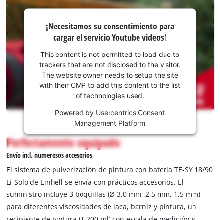
¡Necesitamos
¡Necesitamos su consentimiento para
su
cargar el servicio Youtube videos!
consentimiento
para cargar el
This content is not permitted to load due to
servicio
trackers that are not disclosed to the visitor.
Youtube!
The website owner needs to setup the site
with their CMP to add this content to the list
This
of technologies used.
content
is
Powered by
Usercentrics Consent
not
Management Platform
permitted
Perfectamente equipado
to
load
Envío incl. numerosos accesorios
due
El sistema de pulverización de pintura con batería TE-SY 18/90
to
Li-Solo de Einhell se envía con prácticos accesorios. El
trackers
suministro incluye 3 boquillas (Ø 3,0 mm, 2,5 mm, 1,5 mm)
that
are
para diferentes viscosidades de laca, barniz y pintura, un
not
recipiente de pintura (1.200 ml) con escala de medición y