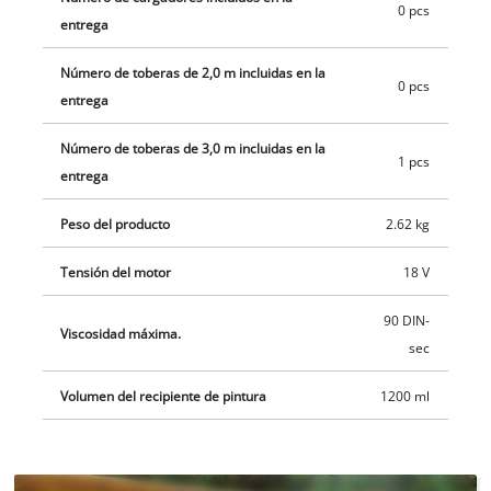
cubierta abatible. El cabezal de pulverización se puede quitar
0 pcs
entrega
por completo para la fácil limpieza. Además, el alcance del
envío incluye un equipo de limpieza en forma de un cepillo y
Número de toberas de 2,0 m incluidas en la
una aguja de limpieza. Los accesorios suministrados también
0 pcs
entrega
incluyen el recipiente de pintura con escala de medición y
tapa, tres boquillas (Ø 3,0 mm, 2,5 mm, 1,5 mm) para
Número de toberas de 3,0 m incluidas en la
1 pcs
diferentes viscosidades y un recipiente para la prueba de
entrega
viscosidad. El sistema de pulverización de pintura con batería
TE-SY 18/90 Li-Solo se envía sin batería ni cargador. Son
Peso del producto
2.62 kg
adquiribles por separado.
Tensión del motor
18 V
90 DIN-
Viscosidad máxima.
sec
Volumen del recipiente de pintura
1200 ml