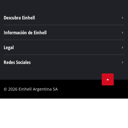
Descubra Einhell
Sostenibilidad
Información de Einhell
Sistema de baterías
Sobre nosotros
Legal
Servicio
Carrera
Aviso legal
Redes Sociales
Einhell global
Protección de datos
Facebook
Contacto
YouTube
Cumplimiento
© 2026 Einhell Argentina SA
Instagram
Bases y condiciones
Linkedin