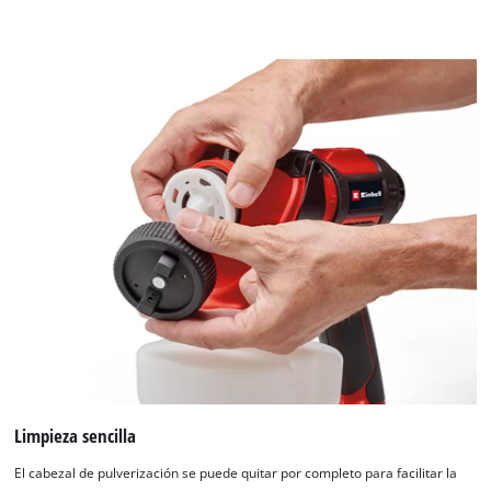
list
of
technologies
used.
Powered
by
Usercentrics
Consent
Management
Platform
Limpieza sencilla
El cabezal de pulverización se puede quitar por completo para facilitar la