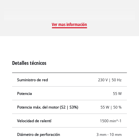
amortiguación de vibraciones hace que sea muy cómodo
trabajar con él y minimiza su nivel de ruido.
Ver mas información
Detalles técnicos
Suministro de red
230 V | 50 Hz
Potencia
55 W
Potencia máx. del motor (S2 | S3%)
55 W | 50 %
Velocidad de ralentí
1500 min^-1
Diámetro de perforación
3 mm - 10 mm