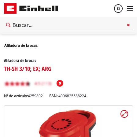
ES
Español
Afiladora de brocas
English
Afiladora de brocas
TH-SH 3/10; EX; ARG
Nº de artículo:
4259892
EAN:
4006825588224