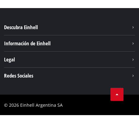
Descubra Einhell
Sostenibilidad
Información de Einhell
Sistema de baterías
Sobre nosotros
Legal
Servicio
Carrera
Aviso legal
Redes Sociales
Einhell global
Protección de datos
Facebook
Contacto
YouTube
Cumplimiento
© 2026 Einhell Argentina SA
Instagram
Bases y condiciones
Linkedin