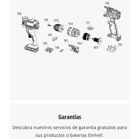
¡Necesitamos su consentimiento para
cargar el servicio Google Maps!
This content is not permitted to load due
to trackers that are not disclosed to the
visitor. The website owner needs to setup
the site with their CMP to add this content
to the list of technologies used.
Powered by
Usercentrics Consent
Management Platform
Garantías
Descubra nuestros servicios de garantía gratuitos para
sus productos o baterías Einhell.