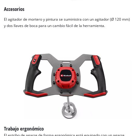
Accesorios
El agitador de mortero y pintura se suministra con un agitador (Ø 120 mm)
y dos llaves de boca para un cambio fácil de la herramienta.
¡Necesitamos su consentimiento para
cargar el servicio Google Maps!
This content is not permitted to load due
to trackers that are not disclosed to the
visitor. The website owner needs to setup
the site with their CMP to add this content
Trabajo ergonómico
to the list of technologies used.
El estribo de agarre de forma ergonómica está equipado con un agarre