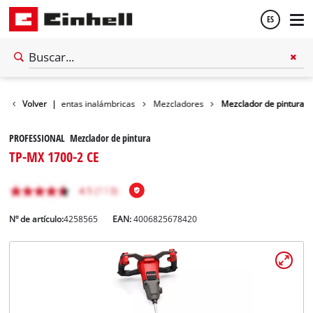
ES
Español
ler
Volver
Herramientas inalámbricas
|
Mezcladores
Mezclador de pintura
English
PROFESSIONAL Mezclador de pintura
TP-MX 1700-2 CE
Nº de artículo:
4258565
EAN:
4006825678420