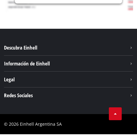
Descubra Einhell
Sostenibilidad
Información de Einhell
Sistema de baterías
Sobre nosotros
Legal
Servicio
Carrera
Aviso legal
Redes Sociales
Einhell global
Protección de datos
Facebook
Contacto
YouTube
Cumplimiento
© 2026 Einhell Argentina SA
Instagram
Bases y condiciones