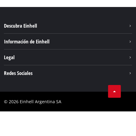
Descubra Einhell
Sostenibilidad
Información de Einhell
Sistema de baterías
Sobre nosotros
Legal
Servicio
Carrera
Aviso legal
Redes Sociales
Einhell global
Protección de datos
Facebook
Contacto
YouTube
Cumplimiento
© 2026 Einhell Argentina SA
Instagram
Bases y condiciones
Linkedin