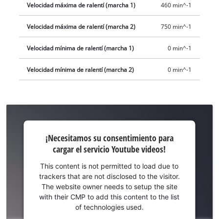
Velocidad máxima de ralentí (marcha 1)
460 min^-1
incluye un agitador de mortero de 133 mm de diámetro.
Velocidad máxima de ralentí (marcha 2)
750 min^-1
Velocidad mínima de ralentí (marcha 1)
0 min^-1
Velocidad mínima de ralentí (marcha 2)
0 min^-1
¡Necesitamos
¡Necesitamos su consentimiento para
su
cargar el servicio Youtube videos!
consentimiento
para cargar el
This content is not permitted to load due to
servicio
trackers that are not disclosed to the visitor.
Youtube!
The website owner needs to setup the site
with their CMP to add this content to the list
This
of technologies used.
content