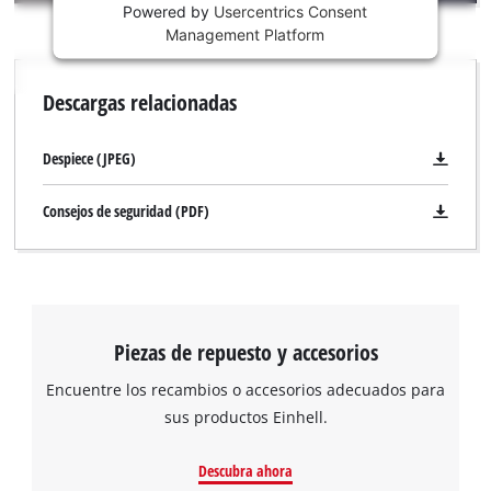
is
Powered by
Usercentrics Consent
not
Management Platform
permitted
to
Descargas relacionadas
load
due
to
Despiece (JPEG)
trackers
that
Consejos de seguridad (PDF)
are
not
disclosed
to
the
visitor.
Piezas de repuesto y accesorios
The
website
Encuentre los recambios o accesorios adecuados para
owner
sus productos Einhell.
needs
¡Necesitamos su consentimiento para
to
Descubra ahora
setup
cargar el servicio Google Maps!