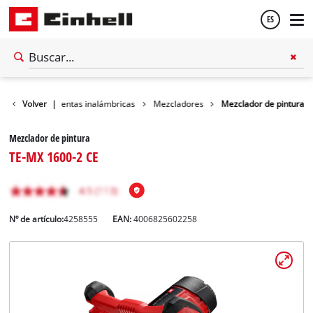
ES
Español
ler
Volver
Herramientas inalámbricas
|
Mezcladores
Mezclador de pintura
English
Mezclador de pintura
TE-MX 1600-2 CE
Nº de artículo:
4258555
EAN:
4006825602258