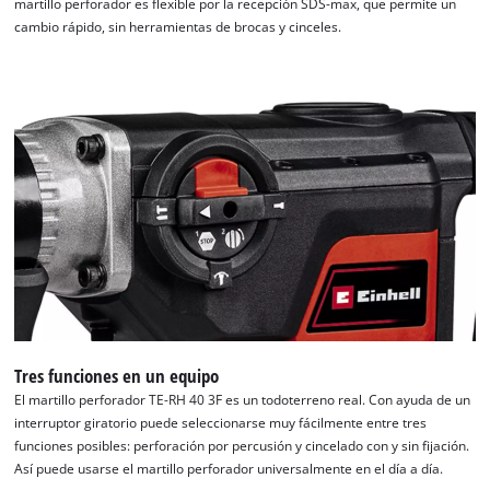
martillo perforador es flexible por la recepción SDS-max, que permite un
cambio rápido, sin herramientas de brocas y cinceles.
¡Necesitamos su consentimiento para
cargar el servicio Google Maps!
This content is not permitted to load due
to trackers that are not disclosed to the
visitor. The website owner needs to setup
the site with their CMP to add this content
to the list of technologies used.
Powered by
Usercentrics Consent
Management Platform
Tres funciones en un equipo
El martillo perforador TE-RH 40 3F es un todoterreno real. Con ayuda de un
interruptor giratorio puede seleccionarse muy fácilmente entre tres
funciones posibles: perforación por percusión y cincelado con y sin fijación.
Así puede usarse el martillo perforador universalmente en el día a día.