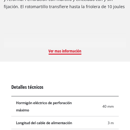
fijación. El rotomartillo transfiere hasta la friolera de 10 joules
a la herramienta y crea una muy buena propulsión con el
mecanismo de percusión neumática para una capacidad de
perforación de hasta 40 mm en hormigón. El interruptor de
posición es práctico para todas las funciones, mientras que
las grandes superficies de agarre suave garantizan una
sujeción firme y, por tanto, un manejo seguro. El rotomartillo
Ver mas información
está equipado con un bloqueo de resistencia para un trabajo
agradable y fácil y un robusto portaherramientas SDS-max
con semiautomático. Con toda la potencia, la electrónica de
velocidad garantiza un trabajo adecuado al material y a la
aplicación. El suministro incluye cinceles puntiagudos y
Detalles técnicos
planos en el maletín de transporte y almacenamiento E-Box
M55.
Hormigón eléctrico de perforación
40 mm
máximo
Longitud del cable de alimentación
3 m