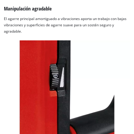
needs
Manipulación agradable
to
setup
El agarre principal amortiguado a vibraciones aporta un trabajo con bajas
the
vibraciones y superficies de agarre suave para un sostén seguro y
site
agradable.
with
their
CMP
to
add
this
content
to
the
list
of
technologies
used.
Powered
by