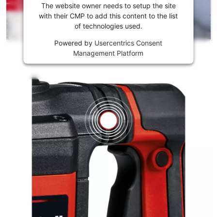
Youtube!
The website owner needs to setup the site
with their CMP to add this content to the list
This
of technologies used.
content
is
Powered by
Usercentrics Consent
not
Management Platform
permitted
to
load
due
to
trackers
that
are
not
disclosed
to
the
visitor.
The
website
owner