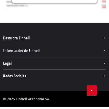
Descubra Einhell
Sostenibilidad
Información de Einhell
Sistema de baterías
Sobre nosotros
Legal
Servicio
Carrera
Aviso legal
Redes Sociales
Einhell global
Protección de datos
Facebook
Contacto
YouTube
Cumplimiento
© 2026 Einhell Argentina SA
Instagram
Bases y condiciones