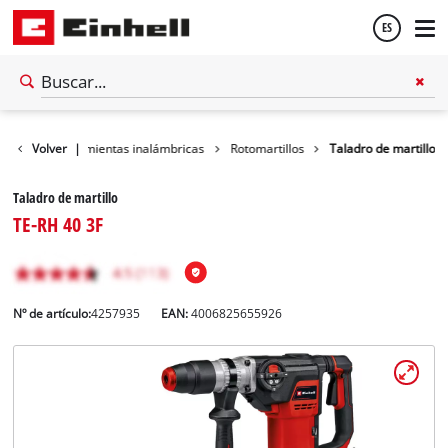
ES
Español
aller
Volver
Herramientas inalámbricas
|
Rotomartillos
Taladro de martillo
English
Taladro de martillo
TE-RH 40 3F
Nº de artículo:
4257935
EAN:
4006825655926