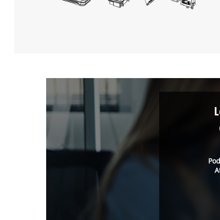
L
Pod
A