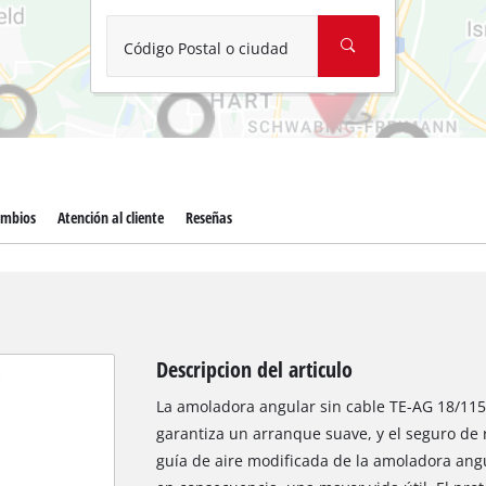
Aspirador de materiales húmedos y
Aspiradoras para cenizas
Código Postal o ciudad
Más herramientas de limpieza
Hidrolavadoras
Compresores para automóvil
ambios
Atención al cliente
Reseñas
Máquinas pulidoras
Arrancadores
Descripcion del articulo
La amoladora angular sin cable TE-AG 18/115
garantiza un arranque suave, y el seguro de 
guía de aire modificada de la amoladora angu