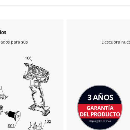
ios
¡Necesitamos su consentimiento para
uados para sus
Descubra nuest
cargar el servicio Google Maps!
This content is not permitted to load due
to trackers that are not disclosed to the
visitor. The website owner needs to setup
the site with their CMP to add this content
to the list of technologies used.
Powered by
Usercentrics Consent
Management Platform