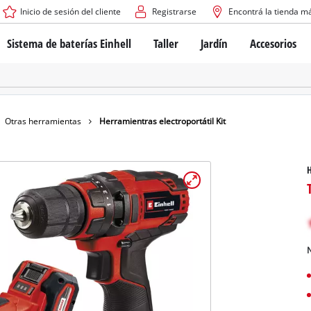
Inicio de sesión del cliente
Registrarse
Encontrá la tienda m
Sistema de baterías Einhell
Taller
Jardín
Accesorios
El sistema de baterías Power X-Change
Atornilladores inalámbricos
Cortadoras de césped a b
Taladros
Cortadoras de césped elé
Taladros de columna
Cortadoras de césped m
Tecnología de baterías
Rotomartillos
Robots cortacésped
Otras herramientas
Herramientras electroportátil Kit
Brushless
Amoladora angular
Baterías: Einhell original vs. réplicas
Herramientas multifunción
H
Routers para madera
Sierras
Sobre Einhell PROFESSIONAL
Bordeadoras de césped
Cepillos eléctricos
Todos los dispositivos PROFESSIONAL
Desmalezadoras
Máquinas de Lijado
N
Herramientas eléctricas PROFESSIONAL
Afiladores de cadenas para motosie
Herramientas de jardín PROFESSIONAL
Lijadoras de banda
Bombas para casa y jardí
Mezcladores