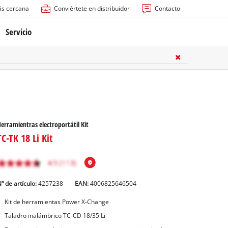
ás cercana
Conviértete en distribuidor
Contacto
Servicio
atería
ctricas
anuales
erramientras electroportátil Kit
TC-TK 18 Li Kit
º de artículo:
4257238
EAN:
4006825646504
rras
Kit de herramientas Power X-Change
Taladro inalámbrico TC-CD 18/35 Li
n