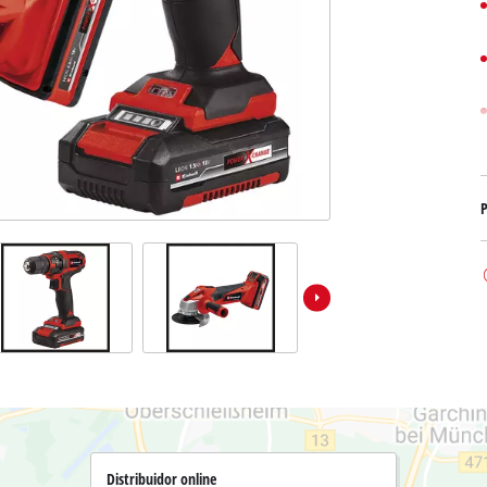
Bombas sumergibles para
Sistemas para Pintar
Todos los productos Power X-Change
Bombas sumergibles para
Instrumentos de medición
Herramientas Power X-Change
Bombas de profundidad 
Luces
Herramientas de jardín Power X-Change
Otras herramientas
Cizallas para hierba
Motosierras
Taladros de banco
P
Podadoras de altura
Sierras Ingletadoras
Cizalla cortasetos
Sierras de Mesa
Sierras de cinta
Compresores
Aspirador de hojas
Esmeriladora dobles
Soplador de hojas
Otras máquinas
Distribuidor online