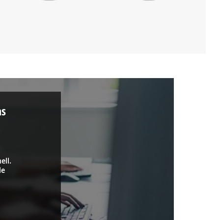
as
a
ell.
de