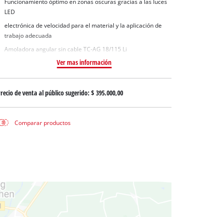
Funcionamiento óptimo en zonas oscuras gracias a las luces
 aguas sucias
LED
 agua limpia
electrónica de velocidad para el material y la aplicación de
para pozos
trabajo adecuada
Amoladora angular sin cable TC-AG 18/115 Li
Ver mas información
recio de venta al público sugerido:
$ 395.000,00
Comparar productos