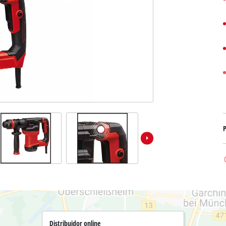
Bombas sumergibles para
Sistemas para Pintar
Todos los productos Power X-Change
Bombas sumergibles para
Instrumentos de medición
Herramientas Power X-Change
Bombas de profundidad 
Luces
Herramientas de jardín Power X-Change
Otras herramientas
Cizallas para hierba
Motosierras
Taladros de banco
Podadoras de altura
Sierras Ingletadoras
Cizalla cortasetos
Sierras de Mesa
P
Sierras de cinta
Compresores
Aspirador de hojas
Esmeriladora dobles
Soplador de hojas
Otras máquinas
Distribuidor online