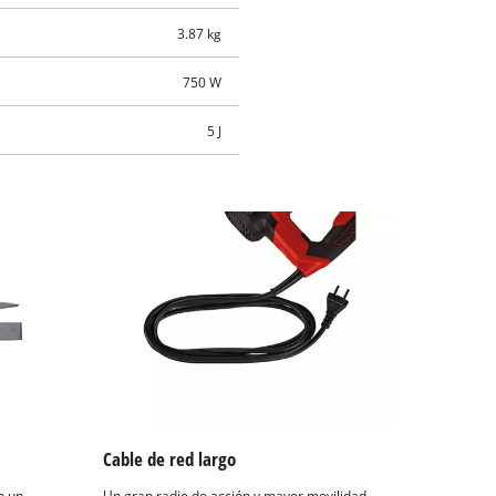
3.87 kg
750 W
5 J
Cable de red largo
n un
Un gran radio de acción y mayor movilidad