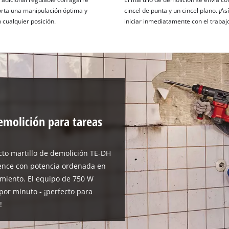
visitor. The website owner needs to setup
rta una manipulación óptima y
cincel de punta y un cincel plano. ¡A
the site with their CMP to add this content
n cualquier posición.
iniciar inmediatamente con el trabaj
to the list of technologies used.
Powered by
Usercentrics Consent
Management Platform
emolición para tareas
to martillo de demolición TE-DH
nvence con potencia ordenada en
amiento. El equipo de 750 W
 por minuto - ¡perfecto para
!