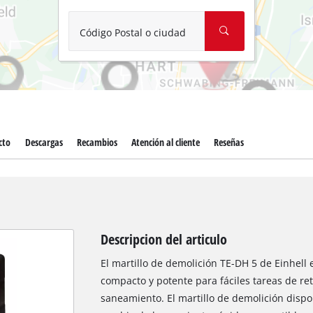
Aspirador de materiales húmedos y
Aspiradoras para cenizas
Código Postal o ciudad
Más herramientas de limpieza
Hidrolavadoras
Compresores para automóvil
cto
Descargas
Recambios
Atención al cliente
Reseñas
Máquinas pulidoras
Arrancadores
Descripcion del articulo
El martillo de demolición TE-DH 5 de Einhell 
compacto y potente para fáciles tareas de re
saneamiento. El martillo de demolición disp