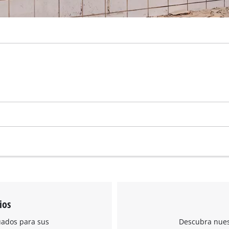
ios
uados para sus
Descubra nuest