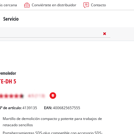
ás cercana
Conviértete en distribuidor
Contacto
Servicio
atería
ctricas
anuales
Demoledor
TE-DH 5
º de artículo:
4139135
EAN:
4006825657555
rras
Martillo de demolición compacto y potente para trabajos de
retacado sencillos
n
Portaherramientas SDS-plus compatible con accesorio SDS-