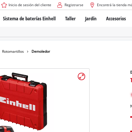
Inicio de sesión del cliente
Registrarse
Encontrá la tienda m
Sistema de baterías Einhell
Taller
Jardín
Accesorios
El sistema de baterías Power X-Change
Atornilladores inalámbricos
Cortadoras de césped a b
Taladros
Cortadoras de césped elé
Taladros de columna
Cortadoras de césped m
Tecnología de baterías
Rotomartillos
Robots cortacésped
Rotomartillos
Demoledor
Brushless
Amoladora angular
Baterías: Einhell original vs. réplicas
Herramientas multifunción
Routers para madera
Sierras
Sobre Einhell PROFESSIONAL
Bordeadoras de césped
Cepillos eléctricos
Todos los dispositivos PROFESSIONAL
Desmalezadoras
Máquinas de Lijado
N
Herramientas eléctricas PROFESSIONAL
Afiladores de cadenas para motosie
Herramientas de jardín PROFESSIONAL
Lijadoras de banda
Bombas para casa y jardí
Mezcladores