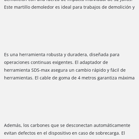
Este martillo demoledor es ideal para trabajos de demolición y
desgarre, o para romper materiales resistentes como piedra,
concreto o ladrillo.
Es una herramienta robusta y duradera, diseñada para
operaciones continuas exigentes. El adaptador de
herramienta SDS-max asegura un cambio rápido y fácil de
herramientas. El cable de goma de 4 metros garantiza máxima
movilidad. La operación de baja vibración protege la fuerza
del usuario gracias al mango principal con amortiguación de
vibraciones, mientras que los insertos de Softgrip también
amortiguan las vibraciones en el mango adicional, que es
ajustable verticalmente a 180° y horizontalmente a 360°.
Además, los carbones que se desconectan automáticamente
evitan defectos en el dispositivo en caso de sobrecarga. El