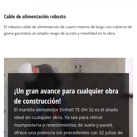
Cable de alimentación robusto
¡Necesitamos su consentimiento para
El robusto cable de alimentación de cuatro metros de largo con cubierta de
cargar el servicio Google Maps!
goma garantiza un amplio rango de acción y movilidad en la obra.
This content is not permitted to load due
to trackers that are not disclosed to the
visitor. The website owner needs to setup
the site with their CMP to add this content
to the list of technologies used.
Powered by
Usercentrics Consent
Management Platform
¡Un gran avance para cualquier obra
de construcción!
El martillo demoledor Einhell TE-DH 32 es el aliado
ideal en cualquier obra. Ya sea para retirar
mampostería o revestimientos de suelo y pared,
ofrece una potencia sin precedentes con 32 julios de