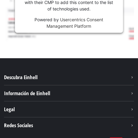
with their CMP to add this content to the list
of technologies used.
Powered by
Usercentrics Consent
Management Platform
Descubra Einhell
Sostenibilidad
Información de Einhell
Sistema de baterías
Sobre nosotros
Legal
Servicio
Carrera
Aviso legal
Redes Sociales
Einhell global
Protección de datos
Facebook