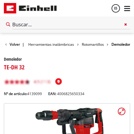
ES
Español
Volver
Taller
|
Herramientas inalámbricas
Rotomartillos
Demoledor
English
Demoledor
TE-DH 32
Nº de artículo:
4139099
EAN:
4006825650334