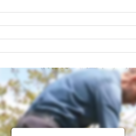
visitor. The website owner needs to setup
the site with their CMP to add this content
to the list of technologies used.
Powered by
Usercentrics Consent
Management Platform