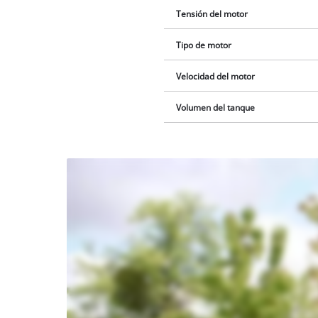
Tensión del motor
Tipo de motor
Velocidad del motor
Volumen del tanque
¡Necesitamos
su
consentimiento
para cargar el
servicio
Youtube!
This
content