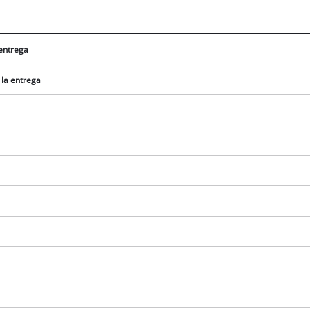
 entrega
 la entrega
¡Necesitamos su consentimiento para
cargar el servicio Google Maps!
This content is not permitted to load due
to trackers that are not disclosed to the