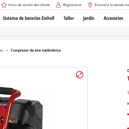
Inicio de sesión del cliente
Registrarse
Encontrá la tienda m
Sistema de baterías Einhell
Taller
Jardín
Accesorios
El sistema de baterías Power X-Change
Atornilladores inalámbricos
Cortadoras de césped a b
Taladros
Cortadoras de césped elé
Taladros de columna
Cortadoras de césped m
Tecnología de baterías
Rotomartillos
Robots cortacésped
es
Compresor de aire inalámbrico
Brushless
Amoladora angular
Baterías: Einhell original vs. réplicas
Herramientas multifunción
C
Routers para madera
Sierras
Sobre Einhell PROFESSIONAL
Bordeadoras de césped
Cepillos eléctricos
Todos los dispositivos PROFESSIONAL
Desmalezadoras
Máquinas de Lijado
N
Herramientas eléctricas PROFESSIONAL
Afiladores de cadenas para motosie
Herramientas de jardín PROFESSIONAL
Lijadoras de banda
Bombas para casa y jardí
Mezcladores