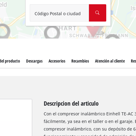
Aspirador de materiales húmedos y
Aspiradoras para cenizas
Código Postal o ciudad
Más herramientas de limpieza
Hidrolavadoras
Compresores para automóvil
del producto
Descargas
Accesorios
Recambios
Atención al cliente
Re
Máquinas pulidoras
Arrancadores
Descripcion del articulo
Con el compresor inalámbrico Einhell TE-AC 3
fácilmente, ya sea en el taller o en el garaje. 
compresor inalámbrico, con su depósito de 6 