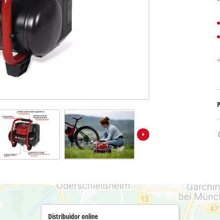
Bombas sumergibles para
Sistemas para Pintar
Todos los productos Power X-Change
Bombas sumergibles para
Instrumentos de medición
Herramientas Power X-Change
Bombas de profundidad 
Luces
Herramientas de jardín Power X-Change
Otras herramientas
Cizallas para hierba
Motosierras
Taladros de banco
P
Podadoras de altura
Sierras Ingletadoras
Cizalla cortasetos
Sierras de Mesa
Sierras de cinta
Compresores
Aspirador de hojas
Esmeriladora dobles
Soplador de hojas
Otras máquinas
Distribuidor online