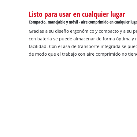
the
site
Listo para usar en cualquier lugar
with
Compacto, manejable y móvil - aire comprimido en cualquier lug
their
CMP
Gracias a su diseño ergonómico y compacto y a su pe
to
con batería se puede almacenar de forma óptima y 
add
facilidad. Con el asa de transporte integrada se pued
this
de modo que el trabajo con aire comprimido no tiene
content
to
the
list
of
technologies
used.
Powered
by
Usercentrics
Consent
Management
Platform