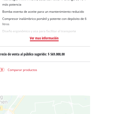
 aguas sucias
más potencia
 agua limpia
Bomba exenta de aceite para un mantenimiento reducido
para pozos
Compresor inalámbrico portátil y potente con depósito de 6
litros
Diseño ergonómico y asa para facilitar el transporte
Ver mas información
recio de venta al público sugerido:
$ 569.000,00
Comparar productos