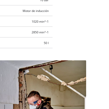
10 bar
Motor de inducción
1020 min^-1
2850 min^-1
50 l