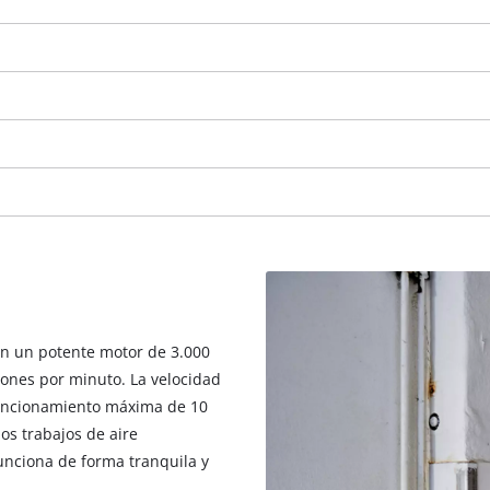
visitor. The website owner needs to setup
the site with their CMP to add this content
to the list of technologies used.
Powered by
Usercentrics Consent
Management Platform
on un potente motor de 3.000
iones por minuto. La velocidad
funcionamiento máxima de 10
os trabajos de aire
unciona de forma tranquila y