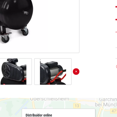
Bombas sumergibles para
Sistemas para Pintar
Todos los productos Power X-Change
Bombas sumergibles para
Instrumentos de medición
Herramientas Power X-Change
Bombas de profundidad 
Luces
Herramientas de jardín Power X-Change
Otras herramientas
Cizallas para hierba
Motosierras
Taladros de banco
Podadoras de altura
Sierras Ingletadoras
Cizalla cortasetos
Sierras de Mesa
Sierras de cinta
Compresores
Aspirador de hojas
Esmeriladora dobles
Soplador de hojas
Otras máquinas
Distribuidor online