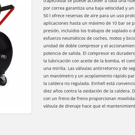
trapezoidal se puede acceder a toda una nue
por correa garantiza una baja velocidad y un 
50 l ofrece reservas de aire para un uso pro
aplicaciones hasta un máximo de 10 bar se p
presión, incluidos los trabajos de soplado o d
esfuerzo neumáticos de coches, motos y bicic
unidad de doble compresor y el accionamient
potencia de salida. El compresor es duradero
la lubricación con aceite de la bomba, el contr
una mirilla. Las válvulas antirretorno y de 
un manómetro y un acoplamiento rápido para
la caldera no regulada. Einhell está convenc
diez años contra la oxidación de la caldera. 
con un freno de freno proporcionan movilida
válvula de drenaje hace que el mantenimien