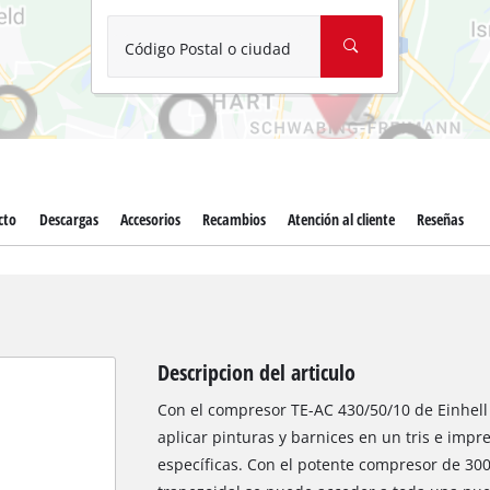
Aspirador de materiales húmedos y
Aspiradoras para cenizas
Código Postal o ciudad
Más herramientas de limpieza
Hidrolavadoras
Compresores para automóvil
cto
Descargas
Accesorios
Recambios
Atención al cliente
Reseñas
Máquinas pulidoras
Arrancadores
Descripcion del articulo
Con el compresor TE-AC 430/50/10 de Einhel
aplicar pinturas y barnices en un tris e imp
específicas. Con el potente compresor de 30