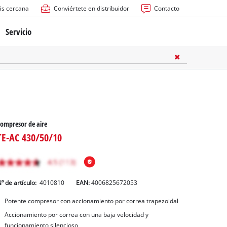
ás cercana
Conviértete en distribuidor
Contacto
Servicio
atería
ctricas
anuales
ompresor de aire
TE-AC 430/50/10
º de artículo:
4010810
EAN:
4006825672053
rras
Potente compresor con accionamiento por correa trapezoidal
Accionamiento por correa con una baja velocidad y
n
funcionamiento silencioso