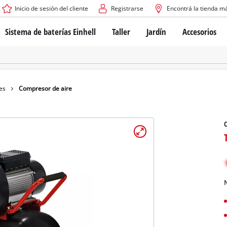
Inicio de sesión del cliente
Registrarse
Encontrá la tienda m
Sistema de baterías Einhell
Taller
Jardín
Accesorios
El sistema de baterías Power X-Change
Atornilladores inalámbricos
Cortadoras de césped a b
Taladros
Cortadoras de césped elé
Taladros de columna
Cortadoras de césped m
Tecnología de baterías
Rotomartillos
Robots cortacésped
es
Compresor de aire
Brushless
Amoladora angular
Baterías: Einhell original vs. réplicas
Herramientas multifunción
C
Routers para madera
Sierras
Sobre Einhell PROFESSIONAL
Bordeadoras de césped
Cepillos eléctricos
Todos los dispositivos PROFESSIONAL
Desmalezadoras
Máquinas de Lijado
N
Herramientas eléctricas PROFESSIONAL
Afiladores de cadenas para motosie
Herramientas de jardín PROFESSIONAL
Lijadoras de banda
Bombas para casa y jardí
Mezcladores