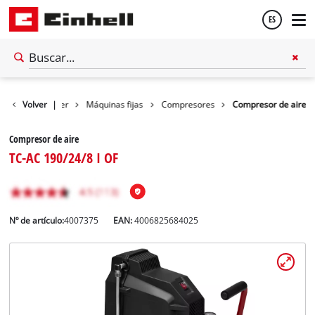
ES
Español
Volver
Taller
|
Máquinas fijas
Compresores
Compresor de aire
English
Compresor de aire
TC-AC 190/24/8 I OF
Nº de artículo:
4007375
EAN:
4006825684025