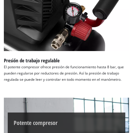
Presión de trabajo regulable
El potente compresor ofrece presión de funcionamiento hasta 8 bar, que
pueden regularse por reductores de presión. Así la presión de trabajo
regulada se puede leer y controlar en todo momento en el manómetro.
¡Necesitamos su consentimiento para
cargar el servicio Google Maps!
This content is not permitted to load due
to trackers that are not disclosed to the
visitor. The website owner needs to setup
Potente compresor
the site with their CMP to add this content
to the list of technologies used.