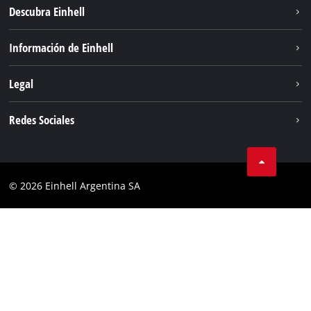
Descubra Einhell
Sostenibilidad
Información de Einhell
Sistema de baterías
Sobre nosotros
Legal
Servicio
Carrera
Aviso legal
Redes Sociales
Einhell global
Protección de datos
Facebook
Contacto
YouTube
Cumplimiento
© 2026 Einhell Argentina SA
Instagram
Bases y condiciones
Linkedin