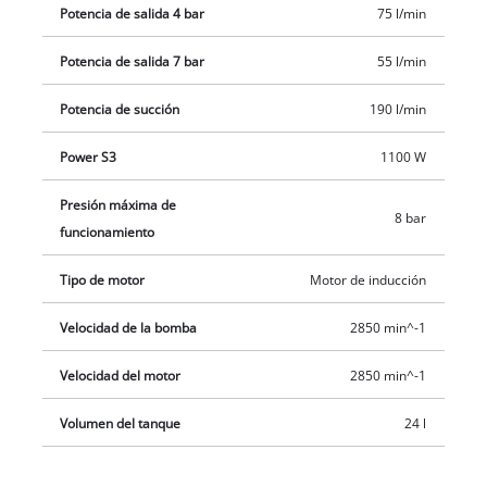
Potencia de salida 4 bar
75 l/min
durabilidad particularmente alta y por tanto es una opción
fiable para muchos proyectos.
Potencia de salida 7 bar
55 l/min
Potencia de succión
190 l/min
Power S3
1100 W
Presión máxima de
8 bar
funcionamiento
Tipo de motor
Motor de inducción
Velocidad de la bomba
2850 min^-1
Velocidad del motor
2850 min^-1
Volumen del tanque
24 l