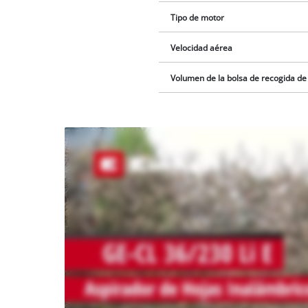
Tipo de motor
Velocidad aérea
Volumen de la bolsa de recogida de
¡Necesitamos
su
consentimiento
para cargar el
servicio
Youtube!
This
content
is