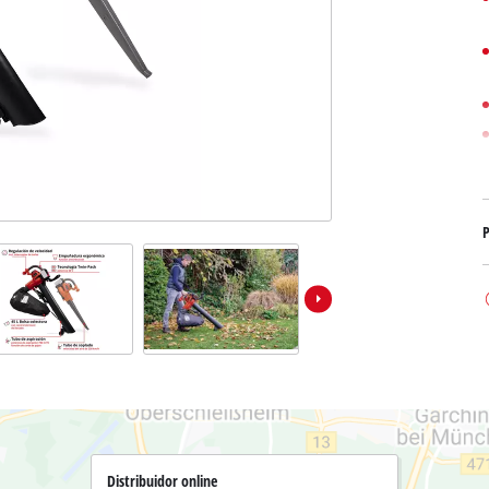
Bombas sumergibles para
Sistemas para Pintar
Todos los productos Power X-Change
Bombas sumergibles para
Instrumentos de medición
Herramientas Power X-Change
Bombas de profundidad 
Luces
Herramientas de jardín Power X-Change
Otras herramientas
Cizallas para hierba
Motosierras
Taladros de banco
P
Podadoras de altura
Sierras Ingletadoras
Cizalla cortasetos
Sierras de Mesa
Sierras de cinta
Compresores
Aspirador de hojas
Esmeriladora dobles
Soplador de hojas
Otras máquinas
Distribuidor online