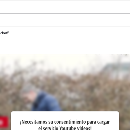
visitor. The website owner needs to setup
the site with their CMP to add this content
to the list of technologies used.
Powered by
Usercentrics Consent
Management Platform
 chaff
¡Necesitamos su consentimiento para cargar
el servicio Youtube videos!