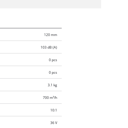
120 mm
103 dB (A)
0 pcs
0 pcs
3.1 kg
700 m³/h
10:1
36 V