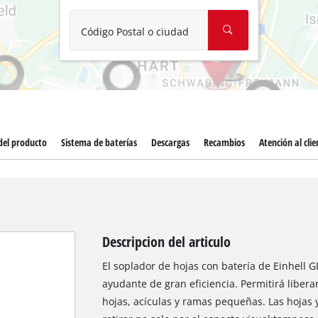
Aspirador de materiales húmedos y
Aspiradoras para cenizas
Código Postal o ciudad
Más herramientas de limpieza
Hidrolavadoras
Compresores para automóvil
del producto
Sistema de baterías
Descargas
Recambios
Atención al clie
Máquinas pulidoras
Arrancadores
Descripcion del articulo
El soplador de hojas con batería de Einhell 
ayudante de gran eficiencia. Permitirá liberar
hojas, acículas y ramas pequeñas. Las hojas 