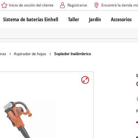
Inicio de sesión del cliente
Registrarse
Encontrá la tienda m
Sistema de baterías Einhell
Taller
Jardín
Accesorios
El sistema de baterías Power X-Change
Atornilladores inalámbricos
Cortadoras de césped a b
Taladros
Cortadoras de césped elé
Taladros de columna
Cortadoras de césped m
Tecnología de baterías
Rotomartillos
Robots cortacésped
oras
Aspirador de hojas
Soplador Inalámbrico
Brushless
Amoladora angular
Baterías: Einhell original vs. réplicas
Herramientas multifunción
S
Routers para madera
Sierras
Sobre Einhell PROFESSIONAL
Bordeadoras de césped
Cepillos eléctricos
Todos los dispositivos PROFESSIONAL
Desmalezadoras
Máquinas de Lijado
N
Herramientas eléctricas PROFESSIONAL
Afiladores de cadenas para motosie
Herramientas de jardín PROFESSIONAL
Lijadoras de banda
Bombas para casa y jardí
Mezcladores