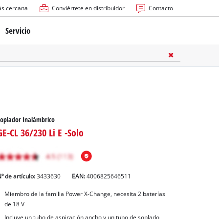
ás cercana
Conviértete en distribuidor
Contacto
Servicio
atería
ctricas
anuales
oplador Inalámbrico
GE-CL 36/230 Li E -Solo
º de artículo:
3433630
EAN:
4006825646511
rras
Miembro de la familia Power X-Change, necesita 2 baterías
de 18 V
n
Incluye un tubo de aspiración ancho y un tubo de soplado