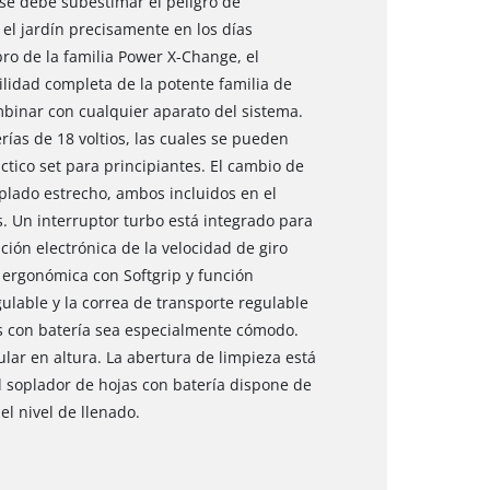
 se debe subestimar el peligro de
 el jardín precisamente en los días
 de la familia Power X-Change, el
bilidad completa de la potente familia de
binar con cualquier aparato del sistema.
ías de 18 voltios, las cuales se pueden
tico set para principiantes. El cambio de
plado estrecho, ambos incluidos en el
s. Un interruptor turbo está integrado para
ón electrónica de la velocidad de giro
ergonómica con Softgrip y función
ulable y la correa de transporte regulable
as con batería sea especialmente cómodo.
ar en altura. La abertura de limpieza está
l soplador de hojas con batería dispone de
el nivel de llenado.