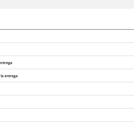
 entrega
 la entrega
¡Necesitamos su consentimiento para
cargar el servicio Google Maps!
This content is not permitted to load due
to trackers that are not disclosed to the