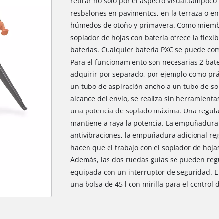
retirar no solo por el aspecto visual:tampoco
resbalones en pavimentos, en la terraza o en
húmedos de otoño y primavera. Como miembro
soplador de hojas con batería ofrece la flexi
baterías. Cualquier batería PXC se puede com
Para el funcionamiento son necesarias 2 bater
adquirir por separado, por ejemplo como prác
un tubo de aspiración ancho a un tubo de so
alcance del envío, se realiza sin herramienta
una potencia de soplado máxima. Una regulaci
mantiene a raya la potencia. La empuñadura 
antivibraciones, la empuñadura adicional reg
hacen que el trabajo con el soplador de hoj
Además, las dos ruedas guías se pueden regul
equipada con un interruptor de seguridad. E
una bolsa de 45 l con mirilla para el control d