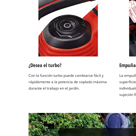
with
their
CMP
to
add
this
content
to
the
list
¿Desea el turbo?
Empuñad
of
technologies
Con la función turbo puede cambiarse fácil y
La empuña
used.
rápidamente a la potencia de soplado máxima
superfici
durante el trabajo en el jardín.
individua
Powered
sujeción f
by
Usercentrics
Consent
Management
Platform