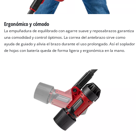
Ergonómico y cómodo
La empuñadura de equilibrado con agarre suave y reposabrazos garantiza
una comodidad y control óptimos. La correa del antebrazo sirve como
ayuda de guiado y alivia el brazo durante el uso prolongado. Así el soplador
de hojas con batería queda de forma ligera y ergonómica en la mano.
¡Necesitamos su consentimiento para
cargar el servicio Google Maps!
This content is not permitted to load due
to trackers that are not disclosed to the
visitor. The website owner needs to setup
the site with their CMP to add this content
to the list of technologies used.
Powered by
Usercentrics Consent
Management Platform