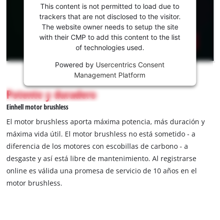
para cargar el
This content is not permitted to load due to
servicio
trackers that are not disclosed to the visitor.
Youtube!
The website owner needs to setup the site
with their CMP to add this content to the list
This
of technologies used.
content
is
Powered by
Usercentrics Consent
not
Management Platform
permitted
Potente y duradero
to
load
Einhell motor brushless
due
El motor brushless aporta máxima potencia, más duración y
to
máxima vida útil. El motor brushless no está sometido - a
trackers
diferencia de los motores con escobillas de carbono - a
that
are
desgaste y así está libre de mantenimiento. Al registrarse
not
online es válida una promesa de servicio de 10 años en el
disclosed
motor brushless.
to
the
visitor.
The