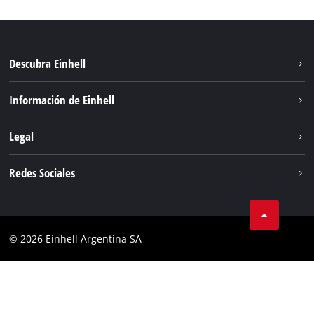
Descubra Einhell
Sostenibilidad
Información de Einhell
Sistema de baterías
Sobre nosotros
Legal
Servicio
Carrera
Aviso legal
Redes Sociales
Einhell global
Protección de datos
Facebook
Contacto
YouTube
Cumplimiento
© 2026 Einhell Argentina SA
Instagram
Bases y condiciones
Linkedin