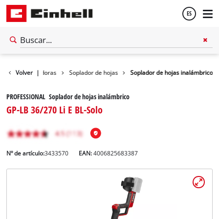
ES
Español
 hojas / Aspiradoras
Volver
|
Soplador de hojas
Soplador de hojas inalámbrico
English
PROFESSIONAL Soplador de hojas inalámbrico
GP-LB 36/270 Li E BL-Solo
Nº de artículo:
3433570
EAN:
4006825683387