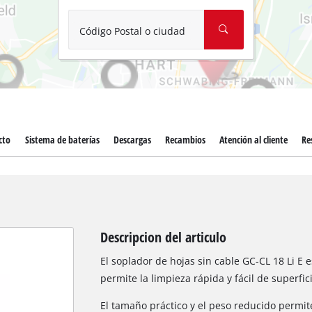
Aspirador de materiales húmedos y
Aspiradoras para cenizas
Código Postal o ciudad
Más herramientas de limpieza
Hidrolavadoras
Compresores para automóvil
cto
Sistema de baterías
Descargas
Recambios
Atención al cliente
Re
Máquinas pulidoras
Arrancadores
Descripcion del articulo
El soplador de hojas sin cable GC-CL 18 Li E 
permite la limpieza rápida y fácil de superfic
El tamaño práctico y el peso reducido permi