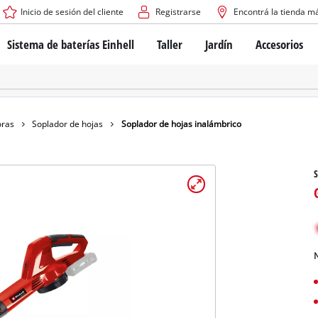
Inicio de sesión del cliente
Registrarse
Encontrá la tienda m
Sistema de baterías Einhell
Taller
Jardín
Accesorios
El sistema de baterías Power X-Change
Atornilladores inalámbricos
Cortadoras de césped a b
Taladros
Cortadoras de césped elé
Taladros de columna
Cortadoras de césped m
Tecnología de baterías
Rotomartillos
Robots cortacésped
oras
Soplador de hojas
Soplador de hojas inalámbrico
Brushless
Amoladora angular
Baterías: Einhell original vs. réplicas
Herramientas multifunción
S
Routers para madera
Sierras
Sobre Einhell PROFESSIONAL
Bordeadoras de césped
Cepillos eléctricos
Todos los dispositivos PROFESSIONAL
Desmalezadoras
Máquinas de Lijado
N
Herramientas eléctricas PROFESSIONAL
Afiladores de cadenas para motosie
Herramientas de jardín PROFESSIONAL
Lijadoras de banda
Bombas para casa y jardí
Mezcladores