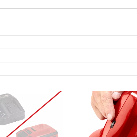
¡Necesitamos su consentimiento para
cargar el servicio Google Maps!
This content is not permitted to load due
to trackers that are not disclosed to the