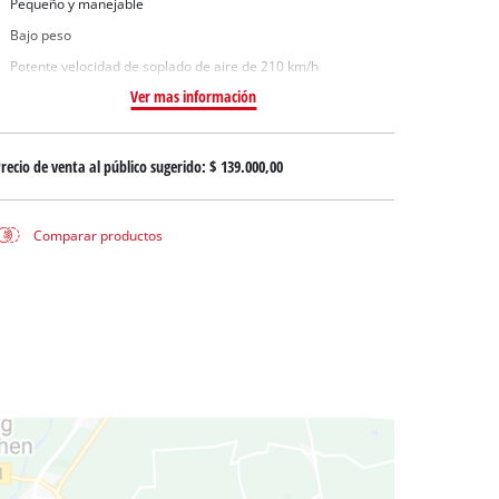
Pequeño y manejable
 aguas sucias
Bajo peso
 agua limpia
Potente velocidad de soplado de aire de 210 km/h
para pozos
Ver mas información
recio de venta al público sugerido:
$ 139.000,00
Comparar productos