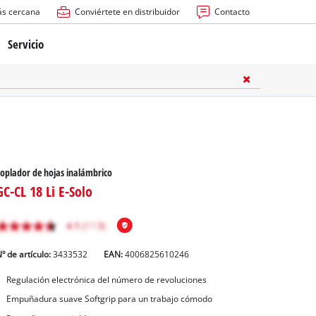
ás cercana
Conviértete en distribuidor
Contacto
Servicio
atería
ctricas
anuales
oplador de hojas inalámbrico
GC-CL 18 Li E-Solo
º de artículo:
3433532
EAN:
4006825610246
rras
Regulación electrónica del número de revoluciones
Empuñadura suave Softgrip para un trabajo cómodo
n