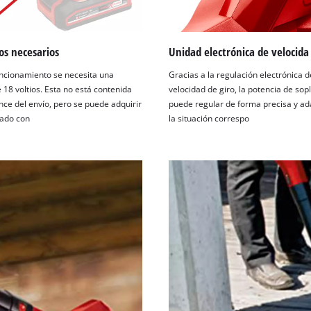
visitor. The website owner needs to setup
the site with their CMP to add this content
to the list of technologies used.
os necesarios
Unidad electrónica de velocida
Powered by
Usercentrics Consent
Management Platform
uncionamiento se necesita una
Gracias a la regulación electrónica d
 18 voltios. Esta no está contenida
velocidad de giro, la potencia de sop
nce del envío, pero se puede adquirir
puede regular de forma precisa y ad
ado con
la situación correspo