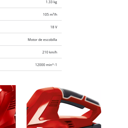
1.33 kg
105 m³/h
18 V
Motor de escobilla
210 km/h
12000 min^-1