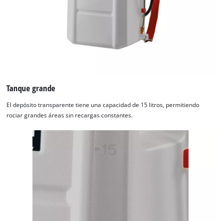
by
Usercentrics
Consent
Management
Platform
Tanque grande
El depósito transparente tiene una capacidad de 15 litros, permitiendo
rociar grandes áreas sin recargas constantes.