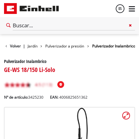
ES
Español
Volver
|
Jardín
Pulverizador a presión
Pulverizador Inalambrico
English
Pulverizador Inalambrico
GE-WS 18/150 Li-Solo
Nº de artículo:
3425230
EAN:
4006825651362