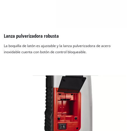
Lanza pulverizadora robusta
La boquilla de latón es ajustable y la lanza pulverizadora de acero
inoxidable cuenta con botón de control bloqueable.
¡Necesitamos su consentimiento para
cargar el servicio Google Maps!
This content is not permitted to load due
to trackers that are not disclosed to the
visitor. The website owner needs to setup
the site with their CMP to add this content
to the list of technologies used.
Powered by
Usercentrics Consent
Management Platform