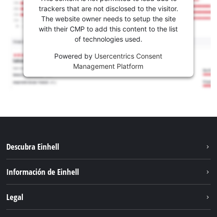
trackers that are not disclosed to the visitor.
The website owner needs to setup the site
with their CMP to add this content to the list
of technologies used.
Powered by
Usercentrics Consent
Management Platform
Descubra Einhell
Sostenibilidad
Información de Einhell
Sistema de baterías
Sobre nosotros
Legal
Servicio
Carrera
Aviso legal