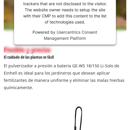
servicio
trackers that are not disclosed to the visitor.
Youtube!
The website owner needs to setup the site
with their CMP to add this content to the list
This
of technologies used.
content
is
Powered by
Usercentrics Consent
not
Management Platform
permitted
Flexible y preciso
to
load
El cuidado de las plantas es fácil
due
El pulverizador a presión a batería GE-WS 18/150 Li-Solo de
to
Einhell es ideal para los jardineros que desean aplicar
trackers
fertilizantes de manera uniforme y eliminar las malas hierbas
that
are
químicamente.
not
disclosed
to
the
visitor.
The
website