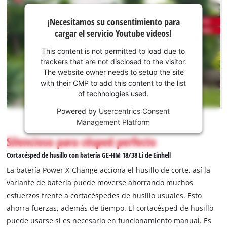
¡Necesitamos
¡Necesitamos su consentimiento para
su
cargar el servicio Youtube videos!
consentimiento
para cargar el
This content is not permitted to load due to
servicio
trackers that are not disclosed to the visitor.
Youtube!
The website owner needs to setup the site
with their CMP to add this content to the list
This
of technologies used.
content
is
Powered by
Usercentrics Consent
not
Management Platform
permitted
Silencioso para césped perfecto
to
load
Cortacésped de husillo con batería GE-HM 18/38 Li de Einhell
due
La batería Power X-Change acciona el husillo de corte, así la
to
variante de batería puede moverse ahorrando muchos
trackers
esfuerzos frente a cortacéspedes de husillo usuales. Esto
that
are
ahorra fuerzas, además de tiempo. El cortacésped de husillo
not
puede usarse si es necesario en funcionamiento manual. Es