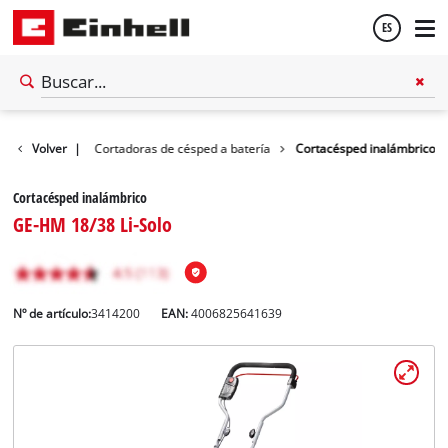
ES
Español
Cortacésped
Volver
|
Cortadoras de césped a batería
Cortacésped inalámbrico
English
Cortacésped inalámbrico
GE-HM 18/38 Li-Solo
Nº de artículo:
3414200
EAN:
4006825641639