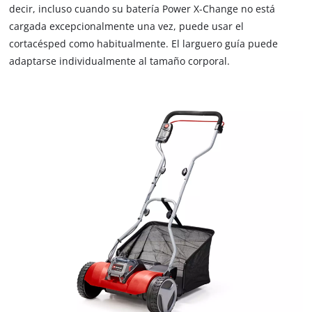
disclosed
decir, incluso cuando su batería Power X-Change no está
to
cargada excepcionalmente una vez, puede usar el
the
cortacésped como habitualmente. El larguero guía puede
visitor.
The
adaptarse individualmente al tamaño corporal.
website
owner
needs
to
setup
the
site
with
their
CMP
to
add
this
content
to
the
list