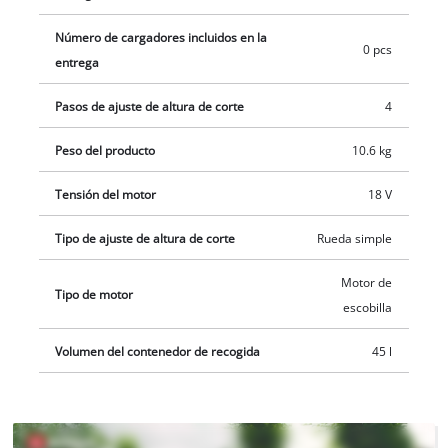
necesidades individuales para un uso más fácil y cómodo. La
Número de cargadores incluidos en la
cesta recolectora de césped, de gran capacidad (45 litros), es
0 pcs
entrega
desmontable. Este producto no incluye batería ni cargador,
los cuales se venden por separado, por ejemplo, en un
Pasos de ajuste de altura de corte
4
práctico kit de inicio.
Peso del producto
10.6 kg
Tensión del motor
18 V
Tipo de ajuste de altura de corte
Rueda simple
Motor de
Tipo de motor
escobilla
Volumen del contenedor de recogida
45 l