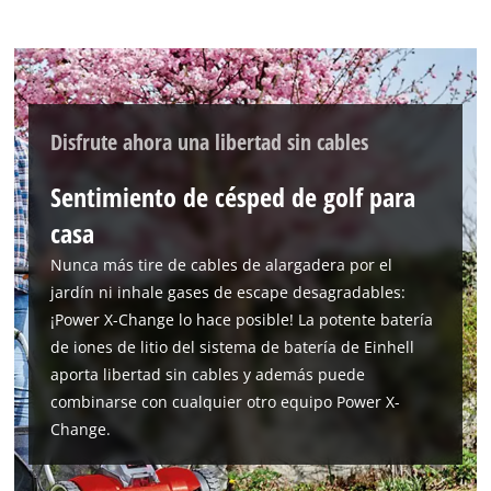
the site with their CMP to add this content
to the list of technologies used.
Powered by
Usercentrics Consent
Management Platform
Disfrute ahora una libertad sin cables
Sentimiento de césped de golf para
casa
Nunca más tire de cables de alargadera por el
jardín ni inhale gases de escape desagradables:
¡Power X-Change lo hace posible! La potente batería
de iones de litio del sistema de batería de Einhell
aporta libertad sin cables y además puede
combinarse con cualquier otro equipo Power X-
Change.