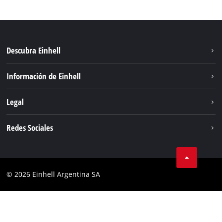
Descubra Einhell
Sostenibilidad
Información de Einhell
Sistema de baterías
Sobre nosotros
Legal
Servicio
Carrera
Aviso legal
Redes Sociales
Einhell global
Protección de datos
Facebook
Contacto
YouTube
Cumplimiento
© 2026 Einhell Argentina SA
Instagram
Bases y condiciones
Linkedin