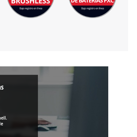
as
a
ell.
de