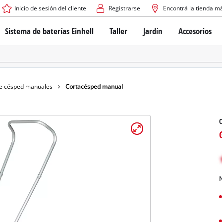
Inicio de sesión del cliente
Registrarse
Encontrá la tienda m
Sistema de baterías Einhell
Taller
Jardín
Accesorios
El sistema de baterías Power X-Change
Atornilladores inalámbricos
Cortadoras de césped a b
Taladros
Cortadoras de césped elé
Taladros de columna
Cortadoras de césped m
Tecnología de baterías
Rotomartillos
Robots cortacésped
de césped manuales
Cortacésped manual
Brushless
Amoladora angular
Baterías: Einhell original vs. réplicas
Herramientas multifunción
Routers para madera
Sierras
Sobre Einhell PROFESSIONAL
Bordeadoras de césped
Cepillos eléctricos
Todos los dispositivos PROFESSIONAL
Desmalezadoras
Máquinas de Lijado
N
Herramientas eléctricas PROFESSIONAL
Afiladores de cadenas para motosie
Herramientas de jardín PROFESSIONAL
Lijadoras de banda
Bombas para casa y jardí
Mezcladores