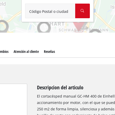
Aspirador de materiales húmedos y
Aspiradoras para cenizas
Código Postal o ciudad
Más herramientas de limpieza
Hidrolavadoras
Compresores para automóvil
ambios
Atención al cliente
Reseñas
Máquinas pulidoras
Arrancadores
Descripcion del articulo
El cortacésped manual GC-HM 400 de Einhell 
accionamiento por motor, con el que se pued
250 m2 de forma limpia, silenciosa y además