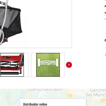
Bombas sumergibles para
Sistemas para Pintar
Todos los productos Power X-Change
Bombas sumergibles para
Instrumentos de medición
Herramientas Power X-Change
Bombas de profundidad 
Luces
Herramientas de jardín Power X-Change
Otras herramientas
Cizallas para hierba
P
Motosierras
Taladros de banco
Podadoras de altura
Sierras Ingletadoras
Cizalla cortasetos
Sierras de Mesa
Sierras de cinta
Compresores
Aspirador de hojas
Esmeriladora dobles
Soplador de hojas
Otras máquinas
Distribuidor online