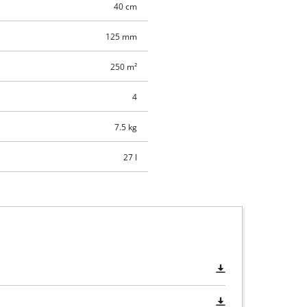
40 cm
125 mm
250 m²
4
7.5 kg
27 l