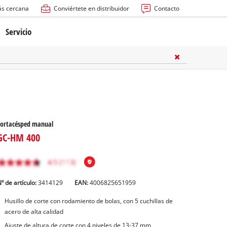
ás cercana
Conviértete en distribuidor
Contacto
Servicio
atería
ctricas
anuales
Cortacésped manual
GC-HM 400
º de artículo:
3414129
EAN:
4006825651959
rras
Husillo de corte con rodamiento de bolas, con 5 cuchillas de
acero de alta calidad
n
Ajuste de altura de corte con 4 niveles de 13-37 mm