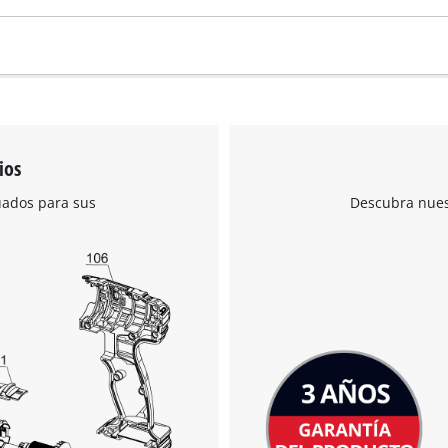
visitor. The website owner needs to setup
the site with their CMP to add this content
to the list of technologies used.
Powered by
Usercentrics Consent
Management Platform
ios
uados para sus
Descubra nuest