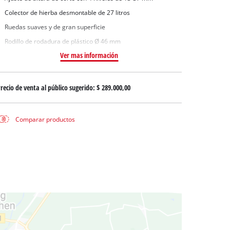
 aguas sucias
Colector de hierba desmontable de 27 litros
 agua limpia
Ruedas suaves y de gran superficie
para pozos
Rodillo de rodadura de plástico Ø 46 mm
Ver mas información
recio de venta al público sugerido:
$ 289.000,00
Comparar productos