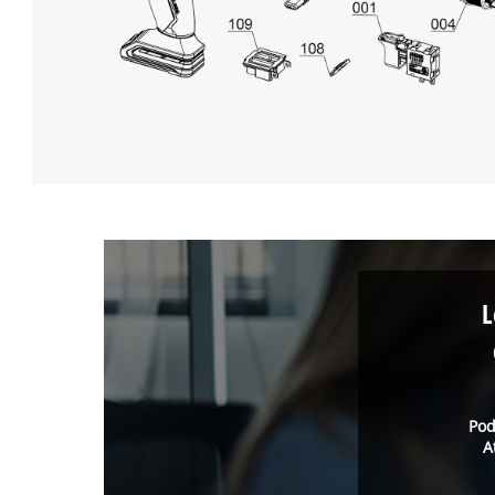
L
Pod
A