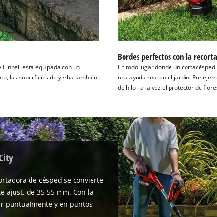
Bordes perfectos con la recort
 Einhell está equipada con un
En todo lugar donde un cortacésped 
nto, las superficies de yerba también
una ayuda real en el jardín. Por eje
de hilo - a la vez el protector de flor
City
cortadora de césped se convierte
te ajust. de 35-55 mm. Con la
ar puntualmente y en puntos