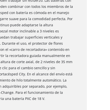
en trabajar sin esfuerzo. Las baterías con
pueden combinar con todos los miembros de la
ésped con batería es cómoda en el manejo
garre suave para la comodidad perfecta. Por
ntinuo puede adaptarse la altura
ezal motor inclinable a 3 niveles es
edan trabajar superficies verticales y
 Durante el uso, el protector de flores
Con el «carro de recortadora» contenido en
ertir la recortadora guiada manualmente en
altura de corte axial, de 2 niveles de 35 mm
clic para el cambio sencillo y sin
tacésped City. En el alcance del envío está
miento de hilo totalmente automático. La
on adquiribles por separado, por ejemplo,
-Change. Para el funcionamiento de la
ia una batería PXC de 18 V.