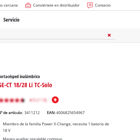
ás cercana
Conviértete en distribuidor
Contacto
Servicio
atería
ctricas
anuales
ortacésped inalámbrico
GE-CT 18/28 Li TC-Solo
º de artículo:
3411212
EAN:
4006825654967
rras
Miembro de la familia Power X-Change, necesita 1 batería de
18 V
n
Mango auxiliar regulable continuo