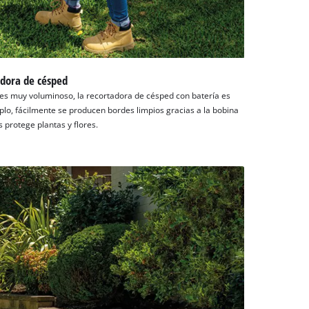
adora de césped
es muy voluminoso, la recortadora de césped con batería es
mplo, fácilmente se producen bordes limpios gracias a la bobina
es protege plantas y flores.