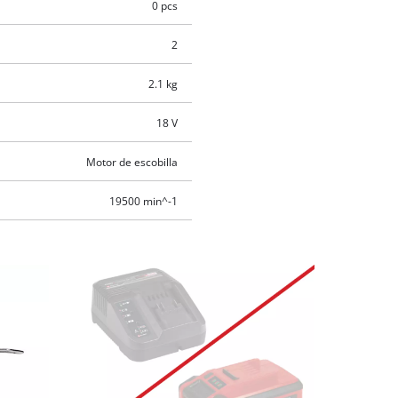
0 pcs
2
2.1 kg
18 V
Motor de escobilla
19500 min^-1