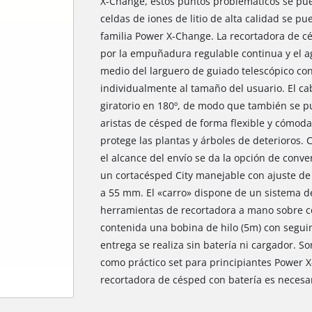
X-Change, estos puntos problemáticos se pued
celdas de iones de litio de alta calidad se 
familia Power X-Change. La recortadora de c
por la empuñadura regulable continua y el a
medio del larguero de guiado telescópico co
individualmente al tamaño del usuario. El cab
giratorio en 180º, de modo que también se pu
aristas de césped de forma flexible y cómoda.
protege las plantas y árboles de deterioros. 
el alcance del envío se da la opción de conv
un cortacésped City manejable con ajuste de 
a 55 mm. El «carro» dispone de un sistema de 
herramientas de recortadora a mano sobre cor
contenida una bobina de hilo (5m) con segui
entrega se realiza sin batería ni cargador. S
como práctico set para principiantes Power X
recortadora de césped con batería es necesar