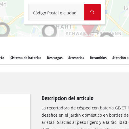
Aspirador de materiales húmedos y
Aspiradoras para cenizas
Código Postal o ciudad
Más herramientas de limpieza
Hidrolavadoras
Compresores para automóvil
cto
Sistema de baterías
Descargas
Accesorios
Recambios
Atención al
Máquinas pulidoras
Arrancadores
Descripcion del articulo
La recortadora de césped con batería GE-CT 1
desafíos en el jardín doméstico en bordes de
aristas. Gracias al peso ligero y a la facilid