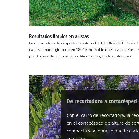
Resultados limpios en aristas
La recortadora de césped con batería GE-CT 18/28 Li TC-Solo de
cabezal motor giratorio en 180º e inclinable en 3 niveles. Por ta
pueden acortarse en aristas difíciles sin grandes esfuerzos.
De recortadora a cortacésped 
Con el carro de recortadora, la re
en el cortacésped de altura de cor
compacta segadora se puede cort
estrechos.