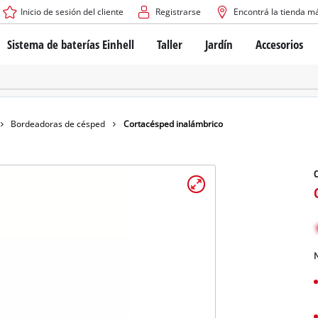
Inicio de sesión del cliente
Registrarse
Encontrá la tienda m
Sistema de baterías Einhell
Taller
Jardín
Accesorios
El sistema de baterías Power X-Change
Atornilladores inalámbricos
Cortadoras de césped a b
Taladros
Cortadoras de césped elé
Taladros de columna
Cortadoras de césped m
Tecnología de baterías
Rotomartillos
Robots cortacésped
Bordeadoras de césped
Cortacésped inalámbrico
Brushless
Amoladora angular
Baterías: Einhell original vs. réplicas
Herramientas multifunción
C
Routers para madera
Sierras
Sobre Einhell PROFESSIONAL
Bordeadoras de césped
Cepillos eléctricos
Todos los dispositivos PROFESSIONAL
Desmalezadoras
Máquinas de Lijado
N
Herramientas eléctricas PROFESSIONAL
Afiladores de cadenas para motosie
Herramientas de jardín PROFESSIONAL
Lijadoras de banda
Bombas para casa y jardí
Mezcladores