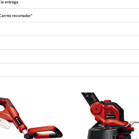
visitor. The website owner needs to setup
 la entrega
the site with their CMP to add this content
to the list of technologies used.
Carrito recortador"
Powered by
Usercentrics Consent
Management Platform