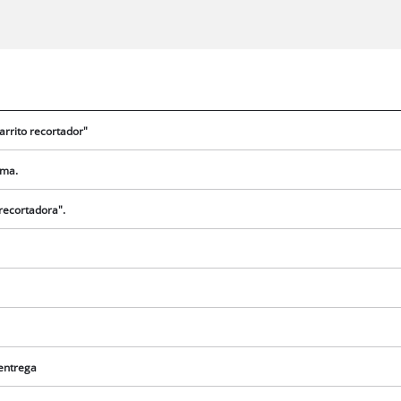
Carrito recortador"
ima.
recortadora".
¡Necesitamos su consentimiento para
cargar el servicio Google Maps!
 entrega
This content is not permitted to load due
to trackers that are not disclosed to the